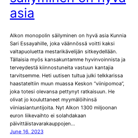
asia
Alkon monopolin säilyminen on hyvä asia Kunnia
Sari Essayahille, joka väännössä voitti kaksi
valtapuoluetta mestarikävelijän sitkeydellään.
Tällaisia myös kansakuntamme hyvinvoinnista ja
terveydestä kiinnostuneita vastuun kantajia
tarvitsemme. Heti uutisen tultua julki telkkarissa
haastateltiin muun muassa Keskon ”viinipomoa”,
joka totesi olevansa pettynyt ratkaisuun. He
olivat jo kouluttaneet myymälöihinsä
viiniasiantuntijoita. Nyt Alkon 1300 miljoonan
euron liikevaihto ei solahdakaan
päivittäistavarakauppojen…
June 16, 2023