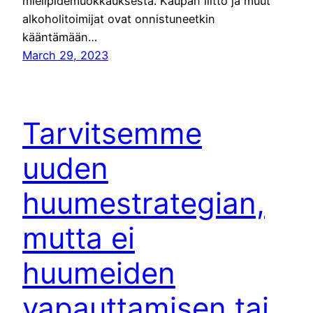
mielipidemuokkauksesta. Kaupan liitto ja muut
alkoholitoimijat ovat onnistuneetkin
kääntämään…
March 29, 2023
Tarvitsemme
uuden
huumestrategian,
mutta ei
huumeiden
vapauttamisen tai