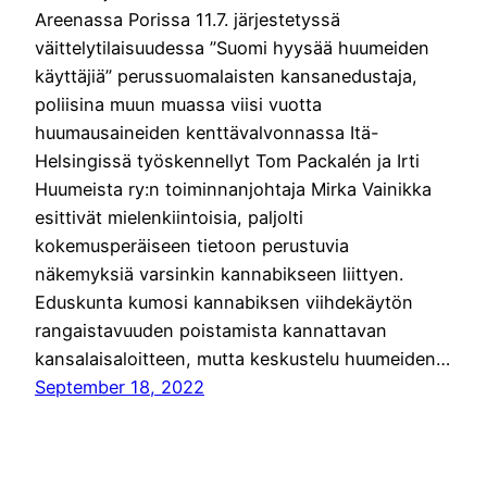
Areenassa Porissa 11.7. järjestetyssä
väittelytilaisuudessa ”Suomi hyysää huumeiden
käyttäjiä” perussuomalaisten kansanedustaja,
poliisina muun muassa viisi vuotta
huumausaineiden kenttävalvonnassa Itä-
Helsingissä työskennellyt Tom Packalén ja Irti
Huumeista ry:n toiminnanjohtaja Mirka Vainikka
esittivät mielenkiintoisia, paljolti
kokemusperäiseen tietoon perustuvia
näkemyksiä varsinkin kannabikseen liittyen.
Eduskunta kumosi kannabiksen viihdekäytön
rangaistavuuden poistamista kannattavan
kansalaisaloitteen, mutta keskustelu huumeiden…
September 18, 2022