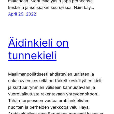
mukanaan. Moni elää yksin jopa perheensä
keskellä ja isoissakin seurueissa. Näin käy…
April 29, 2022
Äidinkieli on
tunnekieli
Maailmanpoliittisesti ahdistavien uutisten ja
uhkakuvien keskellä on tärkeä keskittyä eri kieli-
ja kulttuuriryhmien väliseen kannustavaan ja
vuorovaikutusta rakentavaan yhteydenpitoon.
Tähän tarpeeseen vastaa arabiankielisten
nuorten ja perheiden verkkopalvelu Haya.
Arabiankieliset ovat Espoossa nopeasti kasvava