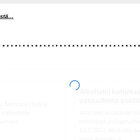
tästä…
Alkoholin kotiinku
vastuutonta politi
tu Aamuset (Turku)
 valmistelee
Alkoholin kotiinkuljetu
juomien
politiikkaa Julkaistu H
24.7.2024 Alkoholin sa
jossa sosiaali- ja...