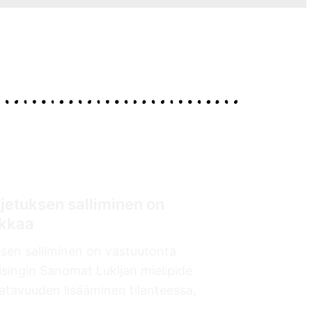
ljetuksen salliminen on
ikkaa
ksen salliminen on vastuutonta
elsingin Sanomat Lukijan mielipide
atavuuden lisääminen tilanteessa,