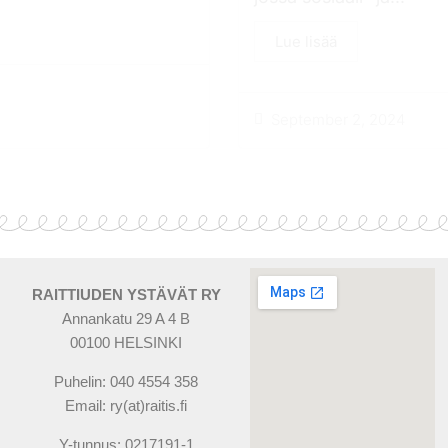
Lue lisää
September 2, 2024
RAITTIUDEN YSTÄVÄT RY
Annankatu 29 A 4 B
00100 HELSINKI
Puhelin: 040 4554 358
Email: ry(at)raitis.fi
Y-tunnus: 0217191-1