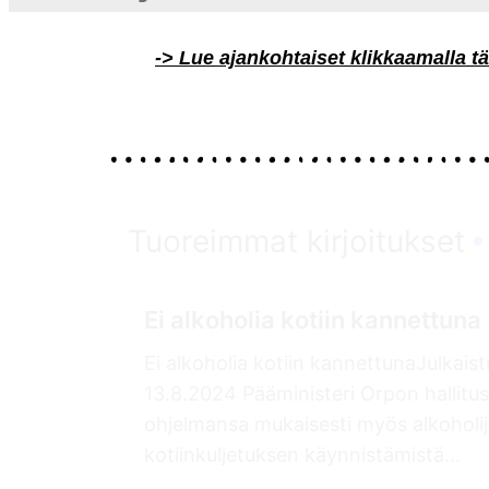
-> Lue ajankohtaiset klikkaamalla 
Tuoreimmat kirjoitukset
Ei alkoholia kotiin kannettuna
Ei alkoholia kotiin kannettunaJulkais
13.8.2024 Pääministeri Orpon hallitus
ohjelmansa mukaisesti myös alkoholi
kotiinkuljetuksen käynnistämistä...