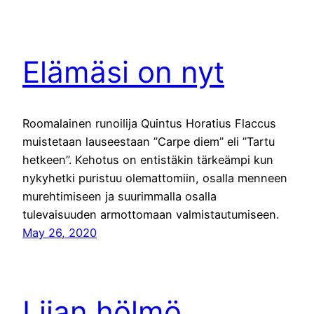
Elämäsi on nyt
Roomalainen runoilija Quintus Horatius Flaccus
muistetaan lauseestaan ”Carpe diem” eli ”Tartu
hetkeen”. Kehotus on entistäkin tärkeämpi kun
nykyhetki puristuu olemattomiin, osalla menneen
murehtimiseen ja suurimmalla osalla
tulevaisuuden armottomaan valmistautumiseen.
May 26, 2020
Liian hölmö