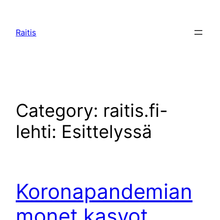
Raitis
Category:
raitis.fi-
lehti: Esittelyssä
Koronapandemian
monet kasvot