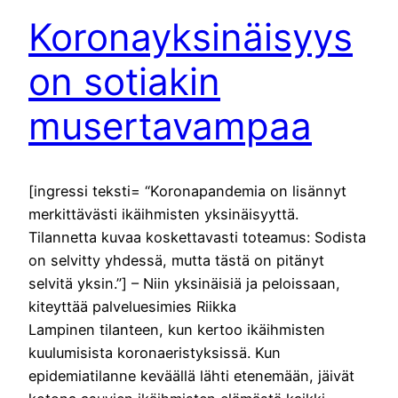
Koronayksinäisyys
on sotiakin
musertavampaa
[ingressi teksti= “Koronapandemia on lisännyt
merkittävästi ikäihmisten yksinäisyyttä.
Tilannetta kuvaa koskettavasti toteamus: Sodista
on selvitty yhdessä, mutta tästä on pitänyt
selvitä yksin.”] – Niin yksinäisiä ja peloissaan,
kiteyttää palveluesimies Riikka
Lampinen tilanteen, kun kertoo ikäihmisten
kuulumisista koronaeristyksissä. Kun
epidemiatilanne keväällä lähti etenemään, jäivät