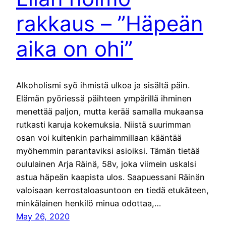
rakkaus – ”Häpeän
aika on ohi”
Alkoholismi syö ihmistä ulkoa ja sisältä päin.
Elämän pyöriessä päihteen ympärillä ihminen
menettää paljon, mutta kerää samalla mukaansa
rutkasti karuja kokemuksia. Niistä suurimman
osan voi kuitenkin parhaimmillaan kääntää
myöhemmin parantaviksi asioiksi. Tämän tietää
oululainen Arja Räinä, 58v, joka viimein uskalsi
astua häpeän kaapista ulos. Saapuessani Räinän
valoisaan kerrostaloasuntoon en tiedä etukäteen,
minkälainen henkilö minua odottaa,…
May 26, 2020