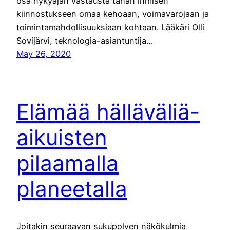
osa nykyajan vastausta tähän ihmisen
kiinnostukseen omaa kehoaan, voimavarojaan ja
toimintamahdollisuuksiaan kohtaan. Lääkäri Olli
Sovijärvi, teknologia-asiantuntija…
May 26, 2020
Elämää hälläväliä-
aikuisten
pilaamalla
planeetalla
Joitakin seuraavan sukupolven näkökulmia