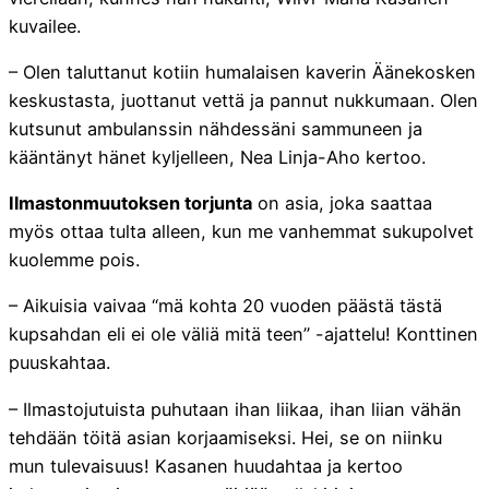
kuvailee.
– Olen taluttanut kotiin humalaisen kaverin Äänekosken
keskustasta, juottanut vettä ja pannut nukkumaan. Olen
kutsunut ambulanssin nähdessäni sammuneen ja
kääntänyt hänet kyljelleen, Nea Linja-Aho kertoo.
Ilmastonmuutoksen torjunta
on asia, joka saattaa
myös ottaa tulta alleen, kun me vanhemmat sukupolvet
kuolemme pois.
– Aikuisia vaivaa “mä kohta 20 vuoden päästä tästä
kupsahdan eli ei ole väliä mitä teen” -ajattelu! Konttinen
puuskahtaa.
– Ilmastojutuista puhutaan ihan liikaa, ihan liian vähän
tehdään töitä asian korjaamiseksi. Hei, se on niinku
mun tulevaisuus! Kasanen huudahtaa ja kertoo