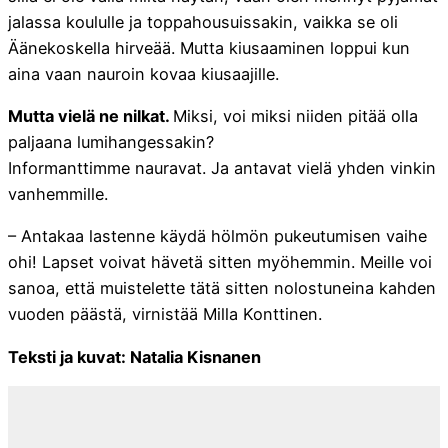
jalassa koululle ja toppahousuissakin, vaikka se oli
Äänekoskella hirveää. Mutta kiusaaminen loppui kun
aina vaan nauroin kovaa kiusaajille.
Mutta vielä ne nilkat.
Miksi, voi miksi niiden pitää olla
paljaana lumihangessakin?
Informanttimme nauravat. Ja antavat vielä yhden vinkin
vanhemmille.
– Antakaa lastenne käydä hölmön pukeutumisen vaihe
ohi! Lapset voivat hävetä sitten myöhemmin. Meille voi
sanoa, että muistelette tätä sitten nolostuneina kahden
vuoden päästä, virnistää Milla Konttinen.
Teksti ja kuvat: Natalia Kisnanen