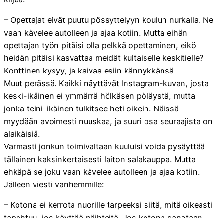
– Opettajat eivät puutu pössyttelyyn koulun nurkalla. Ne
vaan kävelee autolleen ja ajaa kotiin. Mutta eihän
opettajan työn pitäisi olla pelkkä opettaminen, eikö
heidän pitäisi kasvattaa meidät kultaiselle keskitielle?
Konttinen kysyy, ja kaivaa esiin kännykkänsä.
Muut perässä. Kaikki näyttävät Instagram-kuvan, josta
keski-ikäinen ei ymmärrä hölkäsen pöläystä, mutta
jonka teini-ikäinen tulkitsee heti oikein. Näissä
myydään avoimesti nuuskaa, ja suuri osa seuraajista on
alaikäisiä.
Varmasti jonkun toimivaltaan kuuluisi voida pysäyttää
tällainen kaksinkertaisesti laiton salakauppa. Mutta
ehkäpä se joku vaan kävelee autolleen ja ajaa kotiin.
Jälleen viesti vanhemmille:
– Kotona ei kerrota nuorille tarpeeksi siitä, mitä oikeasti
tapahtuu, jos käyttää päihteitä. Jos kotona sanotaan