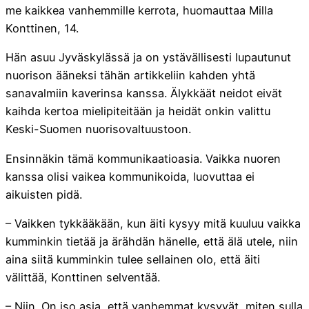
me kaikkea vanhemmille kerrota, huomauttaa Milla
Konttinen, 14.
Hän asuu Jyväskylässä ja on ystävällisesti lupautunut
nuorison ääneksi tähän artikkeliin kahden yhtä
sanavalmiin kaverinsa kanssa. Älykkäät neidot eivät
kaihda kertoa mielipiteitään ja heidät onkin valittu
Keski-Suomen nuorisovaltuustoon.
Ensinnäkin tämä kommunikaatioasia. Vaikka nuoren
kanssa olisi vaikea kommunikoida, luovuttaa ei
aikuisten pidä.
– Vaikken tykkääkään, kun äiti kysyy mitä kuuluu vaikka
kumminkin tietää ja ärähdän hänelle, että älä utele, niin
aina siitä kumminkin tulee sellainen olo, että äiti
välittää, Konttinen selventää.
– Niin. On iso asia, että vanhemmat kysyvät, miten sulla