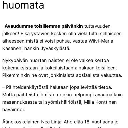
huomata
-Avaudumme toisillemme päivänkin
tuttavuuden
jälkeen! Eikä ystävien kesken olla vielä tultu sellaiseen
aiheeseen mistä ei voisi puhua, vastaa Wiivi-Maria
Kasanen, hänkin Jyväskylästä.
Nykypäivän nuorten naisten ei ole vaikea kertoa
kokemuksistaan ja kokeiluistaan ainakaan toisilleen.
Pikemminkin ne ovat jonkinlaista sosiaalista valuuttaa.
– Päihteidenkäytöstä halutaan jopa levittää tietoa.
Mutta päihteistä ihmisten onkin helpompi avautua kuin
masennuksesta tai syömishäiriöistä, Milla Konttinen
havainnoi.
Äänekoskelainen Nea Linja-Aho elää 18-vuotiaana jo