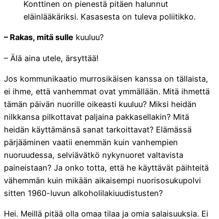
Konttinen on pienestä pitäen halunnut
eläinlääkäriksi. Kasasesta on tuleva poliitikko.
– Rakas, mitä sulle
kuuluu?
– Älä aina utele, ärsyttää!
Jos kommunikaatio murrosikäisen kanssa on tällaista,
ei ihme, että vanhemmat ovat ymmällään. Mitä ihmettä
tämän päivän nuorille oikeasti kuuluu? Miksi heidän
nilkkansa pilkottavat paljaina pakkasellakin? Mitä
heidän käyttämänsä sanat tarkoittavat? Elämässä
pärjääminen vaatii enemmän kuin vanhempien
nuoruudessa, selviävätkö nykynuoret valtavista
paineistaan? Ja onko totta, että he käyttävät päihteitä
vähemmän kuin mikään aikaisempi nuorisosukupolvi
sitten 1960-luvun alkoholilakiuudistusten?
Hei. Meillä pitää olla omaa tilaa ja omia salaisuuksia. Ei