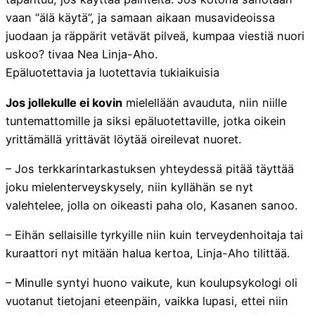
vaan “älä käytä”, ja samaan aikaan musavideoissa
juodaan ja räppärit vetävät pilveä, kumpaa viestiä nuori
uskoo? tivaa Nea Linja-Aho.
Epäluotettavia ja luotettavia tukiaikuisia
Jos jollekulle ei kovin
mielellään avauduta, niin niille
tuntemattomille ja siksi epäluotettaville, jotka oikein
yrittämällä yrittävät löytää oireilevat nuoret.
– Jos terkkarintarkastuksen yhteydessä pitää täyttää
joku mielenterveyskysely, niin kyllähän se nyt
valehtelee, jolla on oikeasti paha olo, Kasanen sanoo.
– Eihän sellaisille tyrkyille niin kuin terveydenhoitaja tai
kuraattori nyt mitään halua kertoa, Linja-Aho tilittää.
– Minulle syntyi huono vaikute, kun koulupsykologi oli
vuotanut tietojani eteenpäin, vaikka lupasi, ettei niin