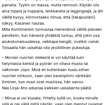
paineita. Tyylini on massa, mutta rennosti. Käytän siis
aina toppia ja hupparia, lenkkareita ja leggingsejä, ja äiti
välillä kysyy, kiinnostaako minua, että [takapuoleni]
näkyy, Kasanen nauraa.
Milla Konttinenkin tunnustaa menevänsä välillä pieneen
paniikkiin, kun hänestä yhtäkkiä tuntuu, että jokin osa
asukokonaisuudessa, vaikkapa kengät, ovatkin rumat.
Toisaalta hän uskaltaa olla yksilöllinen pukeutuja.
– Monien nuorten mielestä ei voi käyttää kuin
tietynlaisia kenkiä ja pyörän on oltava musta tai
valkoinen Jopo. Minä en kuitenkaan kuulu siihen
nuorten lohkoon, vaan olen kaveripiirini värikkäin
ihminen, kun muut ovat mustissa, hän sanoo.
Nea Linja-Aho edustaa kaikkein uskaliainta päätä:
– Minua ei voi kiusata. Yritetty kyllä on, koska minulle
sillä ei ole väliä miltä näytän, vaan olen mennyt pyjamat