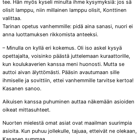
tee. Hän myös kyseli minulta ihme kysymyksiä: jos sä
olisit lamppu, niin millainen lamppu olisit, Konttinen
valittaa.
Tarinan opetus vanhemmille: pidä aina sanasi, nuori ei
anna luottamuksen rikkomista anteeksi.
– Minulla on kyllä eri kokemus. Oli iso askel kysyä
opettajalta, voisinko päästä juttelemaan kuraattorille,
kun koulukaverien kanssa meni huonosti. Mutta se
auttoi aivan älyttömästi. Pääsin avautumaan sille
ihmiselle ja sovittiin, ettei vanhemmille tarvitse kertoa!
Kasanen sanoo.
Aikuisen kanssa puhuminen auttaa näkemään asioiden
oikeat mittasuhteet.
Nuorten mielestä omat asiat ovat maailman suurimpia
asioita. Kun puhuu jollekulle, tajuaa, etteivät ne olekaan,
Kasanen summaa.