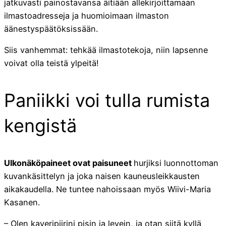
jatkuvasti painostavansa äitiään allekirjoittamaan
ilmastoadresseja ja huomioimaan ilmaston
äänestyspäätöksissään.
Siis vanhemmat: tehkää ilmastotekoja, niin lapsenne
voivat olla teistä ylpeitä!
Paniikki voi tulla rumista
kengistä
Ulkonäköpaineet ovat paisuneet
hurjiksi luonnottoman
kuvankäsittelyn ja joka naisen kauneusleikkausten
aikakaudella. Ne tuntee nahoissaan myös Wiivi-Maria
Kasanen.
– Olen kaveripiirini pisin ja levein, ja otan siitä kyllä