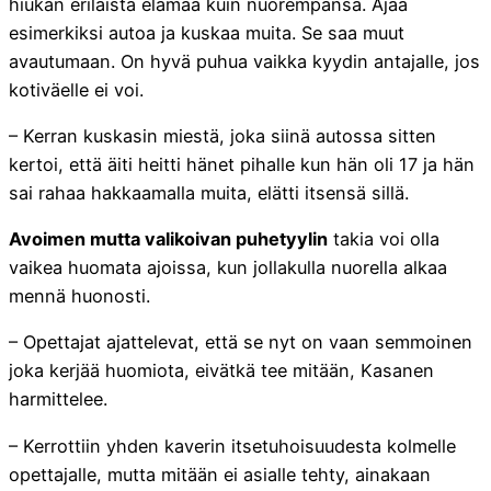
hiukan erilaista elämää kuin nuorempansa. Ajaa
esimerkiksi autoa ja kuskaa muita. Se saa muut
avautumaan. On hyvä puhua vaikka kyydin antajalle, jos
kotiväelle ei voi.
– Kerran kuskasin miestä, joka siinä autossa sitten
kertoi, että äiti heitti hänet pihalle kun hän oli 17 ja hän
sai rahaa hakkaamalla muita, elätti itsensä sillä.
Avoimen mutta valikoivan puhetyylin
takia voi olla
vaikea huomata ajoissa, kun jollakulla nuorella alkaa
mennä huonosti.
– Opettajat ajattelevat, että se nyt on vaan semmoinen
joka kerjää huomiota, eivätkä tee mitään, Kasanen
harmittelee.
– Kerrottiin yhden kaverin itsetuhoisuudesta kolmelle
opettajalle, mutta mitään ei asialle tehty, ainakaan