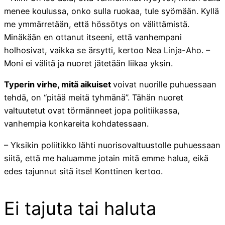
menee koulussa, onko sulla ruokaa, tule syömään. Kyllä
me ymmärretään, että hössötys on välittämistä.
Minäkään en ottanut itseeni, että vanhempani
holhosivat, vaikka se ärsytti, kertoo Nea Linja-Aho. –
Moni ei välitä ja nuoret jätetään liikaa yksin.
Typerin virhe, mitä aikuiset
voivat nuorille puhuessaan
tehdä, on “pitää meitä tyhmänä”. Tähän nuoret
valtuutetut ovat törmänneet jopa politiikassa,
vanhempia konkareita kohdatessaan.
– Yksikin poliitikko lähti nuorisovaltuustolle puhuessaan
siitä, että me haluamme jotain mitä emme halua, eikä
edes tajunnut sitä itse! Konttinen kertoo.
Ei tajuta tai haluta