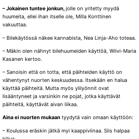
– Jokainen tuntee jonkun,
jolle on yritetty myydä
huumeita, ellei ihan itselle ole, Milla Konttinen
vakuuttaa.
– Bilekäytössä näkee kannabista, Nea Linja-Aho toteaa.
– Mäkin olen nähnyt bilehuumeiden käyttöä, Wiivi-Maria
Kasanen kertoo.
– Sanoisin että on totta, että päihteiden käyttö on
vähentynyt nuorten keskuudessa. Itsekään en halua
käyttää päihteitä. Mutta myös ylilyönnit ovat
lisääntyneet ja varsinkin ne pojat, jotka käyttävät
päihteitä, käyttävät aivan liikaa.
Aina ei nuorten mukaan
tyydytä vain omaan käyttöön:
– Koulussa eräskin jätkä myi kaappiviinaa. Siis halpaa
kiljua.