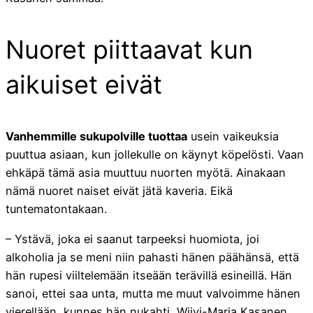
Nuoret piittaavat kun
aikuiset eivät
Vanhemmille sukupolville tuottaa
usein vaikeuksia
puuttua asiaan, kun jollekulle on käynyt köpelösti. Vaan
ehkäpä tämä asia muuttuu nuorten myötä. Ainakaan
nämä nuoret naiset eivät jätä kaveria. Eikä
tuntematontakaan.
– Ystävä, joka ei saanut tarpeeksi huomiota, joi
alkoholia ja se meni niin pahasti hänen päähänsä, että
hän rupesi viiltelemään itseään terävillä esineillä. Hän
sanoi, ettei saa unta, mutta me muut valvoimme hänen
vierellään, kunnes hän nukahti, Wiivi-Maria Kasanen