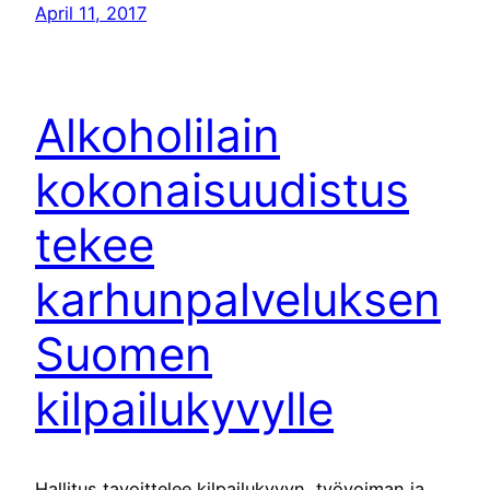
April 11, 2017
Alkoholilain
kokonaisuudistus
tekee
karhunpalveluksen
Suomen
kilpailukyvylle
Hallitus tavoittelee kilpailukyvyn, työvoiman ja