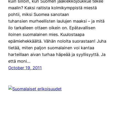
kuin silloin, kun Suomen jääkiekkojoukkue tekee
maalin? Kaksi raitista kolmikymppistä miestä
pohtii, miksi Suomea sanotaan
tuhansien murheellisten laulujen maaksi – ja mitä
ilo tarkalleen ottaen oikein on. Epätavallisen
iloinen suomalainen mies. Kuulostaapa
epämiehekkäältä. Vähän nololta suorastaan! Juha
tietää, miten paljon suomalainen voi kantaa
harteillaan aivan turhaa häpeää ja syyllisyyttä. Ja
että moni…
October 19, 2011