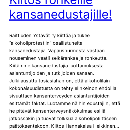
kansanedustajille!
Raittiuden Ystävät ry kiittää ja tukee
”alkoholiprotestiin” osallistuneita
kansanedustajia. Vapaushurmosta vastaan
nouseminen vaatii selkärankaa ja rohkeutta.
Kiitämme kansanedustajia luottamuksesta
asiantuntijoiden ja tutkijoiden sanaan.
Julkilausuttu tosiasiahan on, että alkoholilain
kokonaisuudistusta on tehty elinkeinon ehdoilla
sivuuttaen kansanterveyden asiantuntijoiden
esittämät faktat. Luotamme näihin edustajiin, että
he pitävät kansanterveysnäkökulmaa esillä
jatkossakin ja tuovat tolkkua alkoholipoliittiseen
päätöksentekoon. Kiitos Hannakaisa Heikkinen…