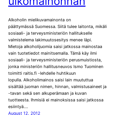
ulkomainonnan
Alkoholin mielikuvamainonta on
päättymässä Suomessa. Siitä tulee laitonta, mikäli
sosiaali- ja terveysministeriön hallitukselle
valmistelema lakimuutosesitys menee läpi.
Mietoja alkoholijuomia saisi jatkossa mainostaa
vain tuotetiedot mainitsemalla. Tämä käy ilmi
sosiaali- ja terveysministeriön perusmuistiosta,
jonka ministeriön hallitusneuvos Ismo Tuominen
toimitti raitis.fi -lehdelle huhtikuun
lopulla. Alkoholimainos saisi lain muututtua
sisältää juoman nimen, hinnan, valmistusaineet ja
-tavan sekä sen alkuperämaan ja kuvan
tuotteesta. Ihmisiä ei mainoksissa saisi jatkossa
esiintyä.…
August 12, 2012