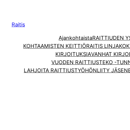
Raitis
Ajankohtaista
RAITTIUDEN 
KOHTAAMISTEN KEITTIÖ
RAITIS LINJA
KOK
KIRJOITUKSIA
VANHAT KIRJO
VUODEN RAITTIUSTEKO -TUN
LAHJOITA RAITTIUSTYÖHÖN
LIITY JÄSEN