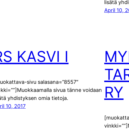
lisätä yhd
April 10, 
RS KASVI I
MY
TA
uokattava-sivu salasana=”8557″
RY
nkki=””]Muokkaamalla sivua tänne voidaan
sätä yhdistyksen omia tietoja.
ril 10, 2017
[muokatta
vinkki=””