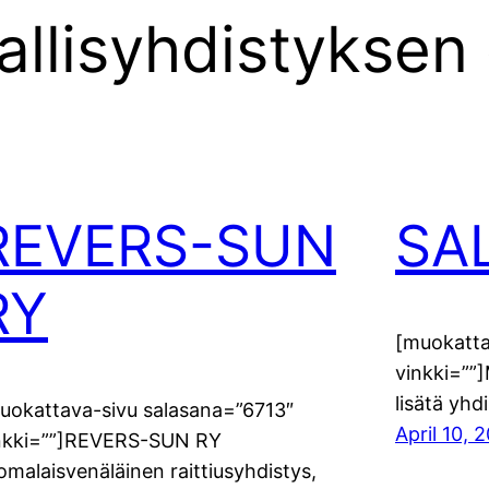
allisyhdistyksen
REVERS-SUN
SA
RY
[muokatta
vinkki=””
lisätä yhd
uokattava-sivu salasana=”6713″
April 10, 
nkki=””]REVERS-SUN RY
omalaisvenäläinen raittiusyhdistys,