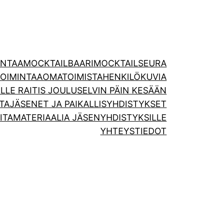
INTAA
MOCKTAILBAARI
MOCKTAILSEURA
TOIMINTAA
OMATOIMISTA
HENKILÖKUVIA
LLE RAITIS JOULU
SELVIN PÄIN KESÄÄN
TA
JÄSENET JA PAIKALLISYHDISTYKSET
ITA
MATERIAALIA JÄSENYHDISTYKSILLE
YHTEYSTIEDOT