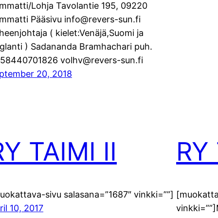
mmatti/Lohja Tavolantie 195, 09220
mmatti Pääsivu info@revers-sun.fi
heenjohtaja ( kielet:Venäjä,Suomi ja
glanti ) Sadananda Bramhachari puh.
58440701826 volhv@revers-sun.fi
ptember 20, 2018
RY TAIMI II
RY 
uokattava-sivu salasana=”1687″ vinkki=””]
[muokatta
ril 10, 2017
vinkki=””