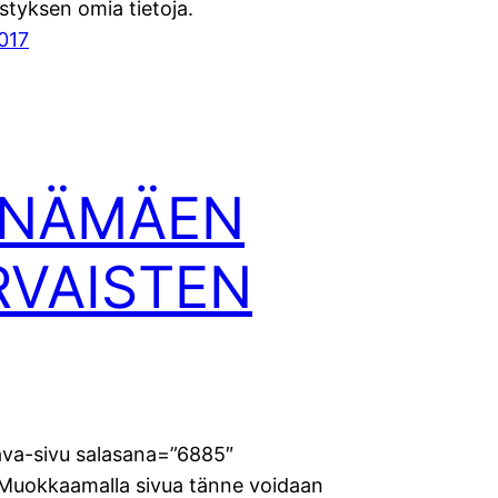
istyksen omia tietoja.
2017
NÄMÄEN
RVAISTEN
va-sivu salasana=”6885″
]Muokkaamalla sivua tänne voidaan