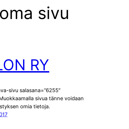
 oma sivu
LON RY
va-sivu salasana=”6255″
]Muokkaamalla sivua tänne voidaan
istyksen omia tietoja.
2017