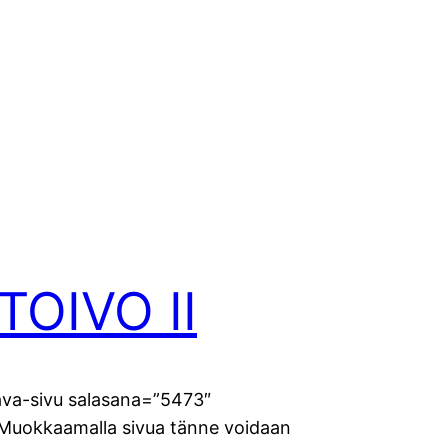
TOIVO II
va-sivu salasana=”5473″
]Muokkaamalla sivua tänne voidaan