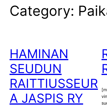
Category:
Paik
HAMINAN
SEUDUN
RAITTIUSSEUR
[m
A JASPIS RY
vi
su