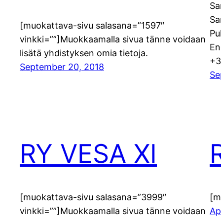
Sa
Sa
[muokattava-sivu salasana=”1597″
Pu
vinkki=””]Muokkaamalla sivua tänne voidaan
En
lisätä yhdistyksen omia tietoja.
+3
September 20, 2018
Se
RY VESA XI
[muokattava-sivu salasana=”3999″
[m
vinkki=””]Muokkaamalla sivua tänne voidaan
Ap