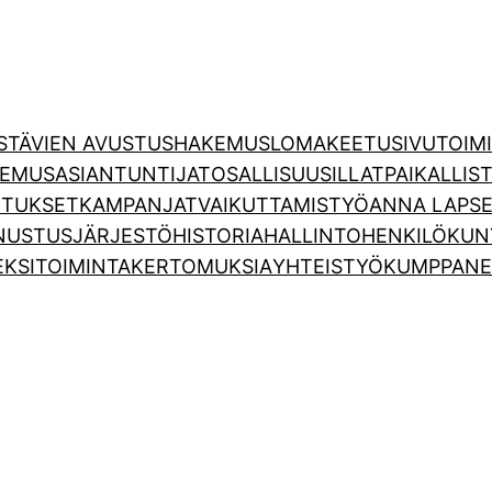
YSTÄVIEN AVUSTUSHAKEMUSLOMAKE
ETUSIVU
TOIM
EMUSASIANTUNTIJAT
OSALLISUUSILLAT
PAIKALLIS
ITUKSET
KAMPANJAT
VAIKUTTAMISTYÖ
ANNA LAPSE
NUSTUS
JÄRJESTÖ
HISTORIA
HALLINTO
HENKILÖKUN
EKSI
TOIMINTAKERTOMUKSIA
YHTEISTYÖKUMPPANE