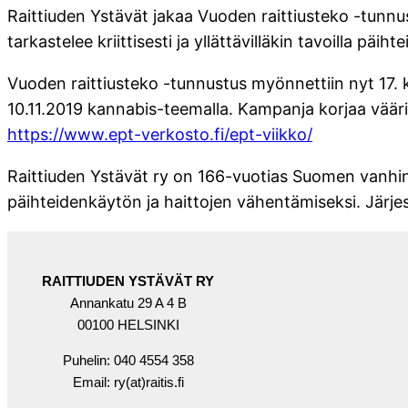
Raittiuden Ystävät jakaa Vuoden raittiusteko -tunnustu
tarkastelee kriittisesti ja yllättävilläkin tavoilla pä
Vuoden raittiusteko -tunnustus myönnettiin nyt 17. 
10.11.2019 kannabis-teemalla. Kampanja korjaa vääriä
https://www.ept-verkosto.fi/ept-viikko/
Raittiuden Ystävät ry on 166-vuotias Suomen vanhin va
päihteidenkäytön ja haittojen vähentämiseksi. Järjes
RAITTIUDEN YSTÄVÄT RY
Annankatu 29 A 4 B
00100 HELSINKI
Puhelin: 040 4554 358
Email: ry(at)raitis.fi