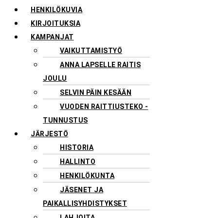
HENKILÖKUVIA
KIRJOITUKSIA
KAMPANJAT
VAIKUTTAMISTYÖ
ANNA LAPSELLE RAITIS
JOULU
SELVIN PÄIN KESÄÄN
VUODEN RAITTIUSTEKO -
TUNNUSTUS
JÄRJESTÖ
HISTORIA
HALLINTO
HENKILÖKUNTA
JÄSENET JA
PAIKALLISYHDISTYKSET
LAHJOITA