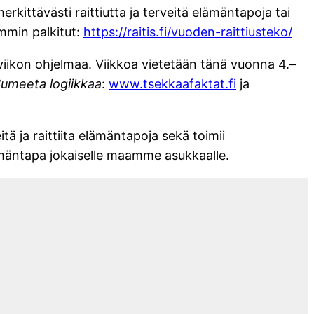
rkittävästi raittiutta ja terveitä elämäntapoja tai
semmin palkitut:
https://raitis.fi/vuoden-raittiusteko/
viikon ohjelmaa. Viikkoa vietetään tänä vuonna 4.–
umeeta logiikkaa
:
www.tsekkaafaktat.fi
ja
ä ja raittiita elämäntapoja sekä toimii
lämäntapa jokaiselle maamme asukkaalle.