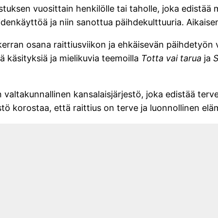
ksen vuosittain henkilölle tai taholle, joka edistää me
ihteidenkäyttöä ja niin sanottua päihdekulttuuria. Aikai
kerran osana raittiusviikon ja ehkäisevän päihdetyön 
 käsityksiä ja mielikuvia teemoilla
Totta vai tarua
ja
S
ltakunnallinen kansalaisjärjestö, joka edistää terveit
tö korostaa, että raittius on terve ja luonnollinen e