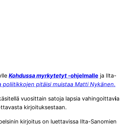
ylle
Kohdussa myrkytetyt
-ohjelmalle
ja Ilta-
a poliitikkojen pitäisi muistaa Matti Nykänen
.
itellä vuosittain satoja lapsia vahingoittav
i
a
ttavasta kirjoituksestaan.
pelsinin kirjoitus on luettavissa Ilta-Sanomien