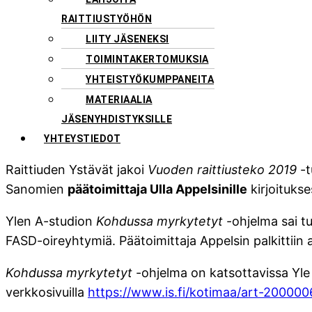
RAITTIUSTYÖHÖN
LIITY JÄSENEKSI
TOIMINTAKERTOMUKSIA
YHTEISTYÖKUMPPANEITA
MATERIAALIA
JÄSENYHDISTYKSILLE
YHTEYSTIEDOT
Raittiuden Ystävät jakoi
Vuoden raittiusteko 2019
-t
Sanomien
päätoimittaja Ulla Appelsinille
kirjoituks
Ylen A-studion
Kohdussa myrkytetyt
-ohjelma sai tu
FASD-oireyhtymiä. Päätoimittaja Appelsin palkittiin 
Kohdussa myrkytetyt
-ohjelma on katsottavissa Yl
verkkosivuilla
https://www.is.fi/kotimaa/art-20000