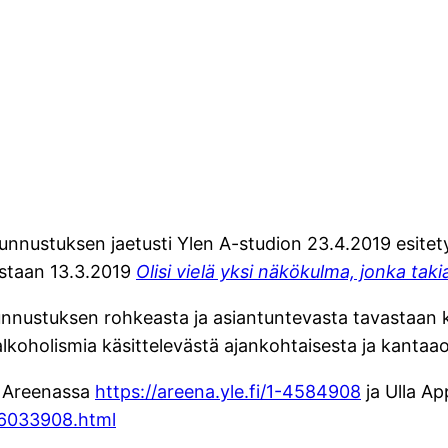
unnustuksen jaetusti Ylen A-studion 23.4.2019 esitet
estaan 13.3.2019
Olisi vielä yksi näkökulma, jonka taki
nnustuksen rohkeasta ja asiantuntevasta tavastaan käs
alkoholismia käsittelevästä ajankohtaisesta ja kantaao
e Areenassa
https://areena.yle.fi/1-4584908
ja Ulla Ap
06033908.html