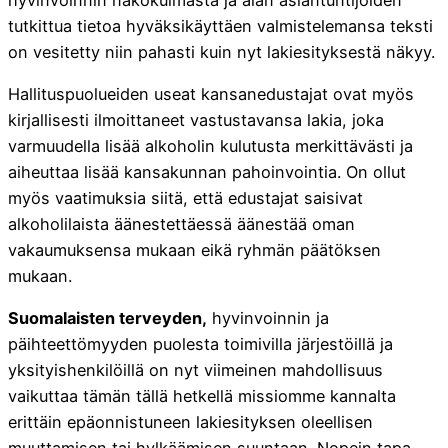
tutkittua tietoa hyväksikäyttäen valmistelemansa teksti
on vesitetty niin pahasti kuin nyt lakiesityksestä näkyy.
Hallituspuolueiden useat kansanedustajat ovat myös
kirjallisesti ilmoittaneet vastustavansa lakia, joka
varmuudella lisää alkoholin kulutusta merkittävästi ja
aiheuttaa lisää kansakunnan pahoinvointia. On ollut
myös vaatimuksia siitä, että edustajat saisivat
alkoholilaista äänestettäessä äänestää oman
vakaumuksensa mukaan eikä ryhmän päätöksen
mukaan.
Suomalaisten terveyden,
hyvinvoinnin ja
päihteettömyyden puolesta toimivilla järjestöillä ja
yksityishenkilöillä on nyt viimeinen mahdollisuus
vaikuttaa tämän tällä hetkellä missiomme kannalta
erittäin epäonnistuneen lakiesityksen oleellisen