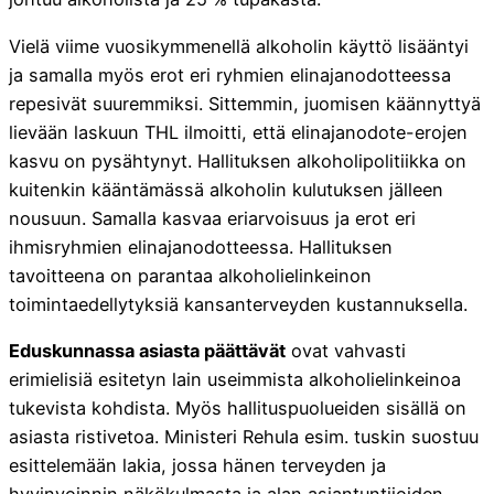
Vielä viime vuosikymmenellä alkoholin käyttö lisääntyi
ja samalla myös erot eri ryhmien elinajanodotteessa
repesivät suuremmiksi. Sittemmin, juomisen käännyttyä
lievään laskuun THL ilmoitti, että elinajanodote-erojen
kasvu on pysähtynyt. Hallituksen alkoholipolitiikka on
kuitenkin kääntämässä alkoholin kulutuksen jälleen
nousuun. Samalla kasvaa eriarvoisuus ja erot eri
ihmisryhmien elinajanodotteessa. Hallituksen
tavoitteena on parantaa alkoholielinkeinon
toimintaedellytyksiä kansanterveyden kustannuksella.
Eduskunnassa asiasta päättävät
ovat vahvasti
erimielisiä esitetyn lain useimmista alkoholielinkeinoa
tukevista kohdista. Myös hallituspuolueiden sisällä on
asiasta ristivetoa. Ministeri Rehula esim. tuskin suostuu
esittelemään lakia, jossa hänen terveyden ja
hyvinvoinnin näkökulmasta ja alan asiantuntijoiden