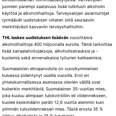
juomien parempi saatavuus lisää tutkitusti alkoholin
käyttöä ja alkoholihaittoja. Terveysalojen asiantuntijat
tyrmäävät uudistuksen viitaten siitä seuraaviin
merkittävästi kasvaviin terveyshaittoihin.
THL laskee uudistuksen lisäävän
vuosittaisia
alkoholihaittoja 400 miljoonalla eurolla. Tämä tarkoittaa
lisää sairaalahoitojaksoja, alkoholisairauksia ja -
kuolemia sekä ennenaikaisia työurien katkeamisia.
Suomalaisten elinajanodote on vuosikymmenien
kuluessa pidentynyt useilla vuosilla. Erot eri
yhteiskunnallisessa asemassa olevien välillä ovat
kuitenkin merkittäviä. Suomalainen 35-vuotias mies,
joka kuuluu alimpaan tulokvintiiliin eli viidennekseen,
kuolee keskimäärin peräti 12,6 vuotta aiemmin kuin
ylimmän tuloviidenneksen mies. Tästä erosta 35 %
johtuu alkoholista ja 25 % tupakasta.