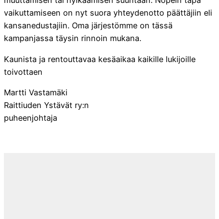
muuttamisen tai hylkäämisen suuntaan. Nopein tapa
vaikuttamiseen on nyt suora yhteydenotto päättäjiin eli
kansanedustajiin. Oma järjestömme on tässä
kampanjassa täysin rinnoin mukana.
Kaunista ja rentouttavaa kesäaikaa kaikille lukijoille
toivottaen
Martti Vastamäki
Raittiuden Ystävät ry:n
puheenjohtaja