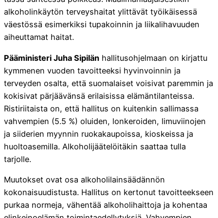
alkoholinkäytön terveyshaitat ylittävät työikäisessä
väestössä esimerkiksi tupakoinnin ja liikalihavuuden
aiheuttamat haitat.
Pääministeri Juha Sipilän
hallitusohjelmaan on kirjattu
kymmenen vuoden tavoitteeksi hyvinvoinnin ja
terveyden osalta, että suomalaiset voisivat paremmin ja
kokisivat pärjäävänsä erilaisissa elämäntilanteissa.
Ristiriitaista on, että hallitus on kuitenkin sallimassa
vahvempien (5.5 %) oluiden, lonkeroiden, limuviinojen
ja siiderien myynnin ruokakaupoissa, kioskeissa ja
huoltoasemilla. Alkoholijäätelöitäkin saattaa tulla
tarjolle.
Muutokset ovat osa alkoholilainsäädännön
kokonaisuudistusta. Hallitus on kertonut tavoitteekseen
purkaa normeja, vähentää alkoholihaittoja ja kohentaa
elinkeinoelämän toimintaedellytyksiä. Vahvempien