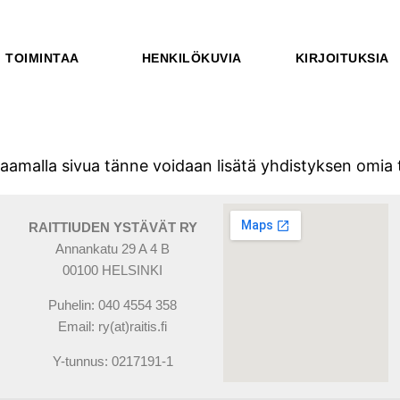
TOIMINTAA
HENKILÖKUVIA
KIRJOITUKSIA
malla sivua tänne voidaan lisätä yhdistyksen omia t
RAITTIUDEN YSTÄVÄT RY
Annankatu 29 A 4 B
00100 HELSINKI
Puhelin: 040 4554 358
Email: ry(at)raitis.fi
Y-tunnus: 0217191-1