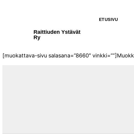
ETUSIVU
Raittiuden Ystävät
Ry
[muokattava-sivu salasana=”8660″ vinkki=””]Muokkaa