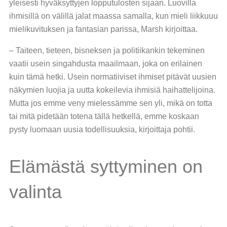
yleisesti hyväksyttyjen lopputulosten sijaan. Luovilla
ihmisillä on välillä jalat maassa samalla, kun mieli liikkuuu
mielikuvituksen ja fantasian parissa, Marsh kirjoittaa.
– Taiteen, tieteen, bisneksen ja politiikankin tekeminen
vaatii usein singahdusta maailmaan, joka on erilainen
kuin tämä hetki. Usein normatiiviset ihmiset pitävät uusien
näkymien luojia ja uutta kokeilevia ihmisiä haihattelijoina.
Mutta jos emme veny mielessämme sen yli, mikä on totta
tai mitä pidetään totena tällä hetkellä, emme koskaan
pysty luomaan uusia todellisuuksia, kirjoittaja pohtii.
Elämästä syttyminen on
valinta