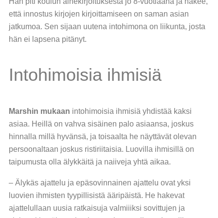
Hän piti koulun ainekirjoituksesta jo 8-vuotiaana ja näkee,
että innostus kirjojen kirjoittamiseen on saman asian
jatkumoa. Sen sijaan uutena intohimona on liikunta, josta
hän ei lapsena pitänyt.
Intohimoisia ihmisiä
Marshin mukaan
intohimoisia ihmisiä yhdistää kaksi
asiaa. Heillä on vahva sisäinen palo asiaansa, joskus
hinnalla millä hyvänsä, ja toisaalta he näyttävät olevan
persoonaltaan joskus ristiriitaisia. Luovilla ihmisillä on
taipumusta olla älykkäitä ja naiiveja yhtä aikaa.
– Älykäs ajattelu ja epäsovinnainen ajattelu ovat yksi
luovien ihmisten tyypillisistä ääripäistä. He hakevat
ajattelullaan uusia ratkaisuja valmiiiksi sovittujen ja