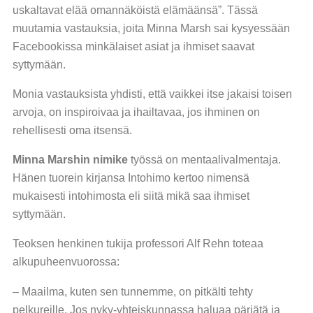
uskaltavat elää omannäköistä elämäänsä”. Tässä
muutamia vastauksia, joita Minna Marsh sai kysyessään
Facebookissa minkälaiset asiat ja ihmiset saavat
syttymään.
Monia vastauksista yhdisti, että vaikkei itse jakaisi toisen
arvoja, on inspiroivaa ja ihailtavaa, jos ihminen on
rehellisesti oma itsensä.
Minna Marshin nimike
työssä on mentaalivalmentaja.
Hänen tuorein kirjansa Intohimo kertoo nimensä
mukaisesti intohimosta eli siitä mikä saa ihmiset
syttymään.
Teoksen henkinen tukija professori Alf Rehn toteaa
alkupuheenvuorossa:
– Maailma, kuten sen tunnemme, on pitkälti tehty
pelkureille. Jos nyky-yhteiskunnassa haluaa pärjätä ja