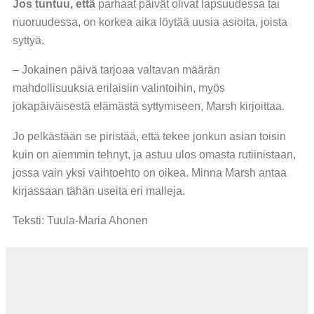
Jos tuntuu, että
parhaat päivät olivat lapsuudessa tai
nuoruudessa, on korkea aika löytää uusia asioita, joista
syttyä.
– Jokainen päivä tarjoaa valtavan määrän
mahdollisuuksia erilaisiin valintoihin, myös
jokapäiväisestä elämästä syttymiseen, Marsh kirjoittaa.
Jo pelkästään se piristää, että tekee jonkun asian toisin
kuin on aiemmin tehnyt, ja astuu ulos omasta rutiinistaan,
jossa vain yksi vaihtoehto on oikea. Minna Marsh antaa
kirjassaan tähän useita eri malleja.
Teksti: Tuula-Maria Ahonen