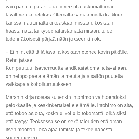
vain pärjätä, paras tapa lienee olla uskomattoman
tavallinen ja pelokas. Olemalla samaa mieltä kaikkien
kanssa, nauttimatta oikeastaan mistään, koskaan
haastamatta tai kyseenalaistamatta mitään, tulee
todennäköisesti pärjäämään jokseenkin ok.
– Ei niin, että tällä tavalla koskaan etenee kovin pitkälle,
Rehn jatkaa.
Kun puuttuu itsevarmuutta tehdä asiat omalla tavallaan,
on helppo paeta elämän laimeutta ja sisällön puutetta
vaikkapa alkoholiturrutukseen.
Marshin kirja nostaa kuitenkin intohimon vaihtoehdoksi
pelokkaalle ja keskinkertaiselle elämälle. Intohimo on sitä,
että tekee asioita, koska ei voi olla tekemättä, eikä siksi
että täytyy. Teoksessa se on sekä talouden että oman
itsen moottori, joka ajaa ihmistä ja tekee hänestä
suurenmoisen.