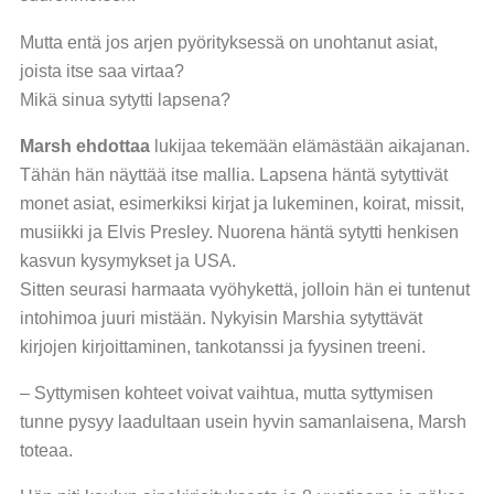
Mutta entä jos arjen pyörityksessä on unohtanut asiat,
joista itse saa virtaa?
Mikä sinua sytytti lapsena?
Marsh ehdottaa
lukijaa tekemään elämästään aikajanan.
Tähän hän näyttää itse mallia. Lapsena häntä sytyttivät
monet asiat, esimerkiksi kirjat ja lukeminen, koirat, missit,
musiikki ja Elvis Presley. Nuorena häntä sytytti henkisen
kasvun kysymykset ja USA.
Sitten seurasi harmaata vyöhykettä, jolloin hän ei tuntenut
intohimoa juuri mistään. Nykyisin Marshia sytyttävät
kirjojen kirjoittaminen, tankotanssi ja fyysinen treeni.
– Syttymisen kohteet voivat vaihtua, mutta syttymisen
tunne pysyy laadultaan usein hyvin samanlaisena, Marsh
toteaa.