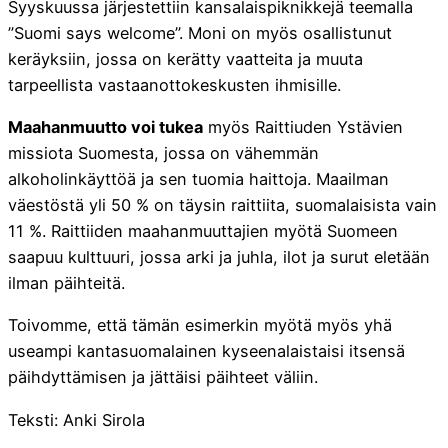
Syyskuussa järjestettiin kansalaispiknikkejä teemalla
”Suomi says welcome”. Moni on myös osallistunut
keräyksiin, jossa on kerätty vaatteita ja muuta
tarpeellista vastaanottokeskusten ihmisille.
Maahanmuutto voi tukea
myös Raittiuden Ystävien
missiota Suomesta, jossa on vähemmän
alkoholinkäyttöä ja sen tuomia haittoja. Maailman
väestöstä yli 50 % on täysin raittiita, suomalaisista vain
11 %. Raittiiden maahanmuuttajien myötä Suomeen
saapuu kulttuuri, jossa arki ja juhla, ilot ja surut eletään
ilman päihteitä.
Toivomme, että tämän esimerkin myötä myös yhä
useampi kantasuomalainen kyseenalaistaisi itsensä
päihdyttämisen ja jättäisi päihteet väliin.
Teksti: Anki Sirola