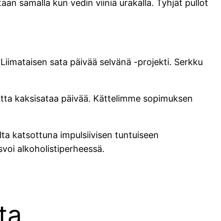
an samalla kun vedin viiniä urakalla. Tyhjät pullot
a Liimataisen sata päivää selvänä -projekti. Serkku
matta kaksisataa päivää. Kättelimme sopimuksen
a katsottuna impulsiivisen tuntuiseen
svoi alkoholistiperheessä.
ta