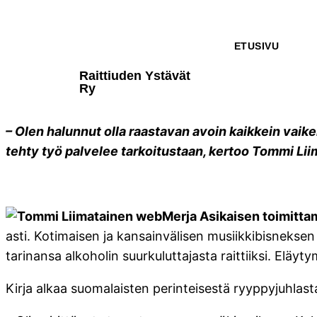
ETUSIVU
Raittiuden Ystävät
Ry
– Olen halunnut olla raastavan avoin kaikkein vaike
tehty työ palvelee tarkoitustaan, kertoo Tommi Lii
Merja Asikaisen toimitta
asti. Kotimaisen ja kansainvälisen musiikkibisnekse
tarinansa alkoholin suurkuluttajasta raittiiksi. Eläyt
Kirja alkaa suomalaisten perinteisestä ryyppyjuhla