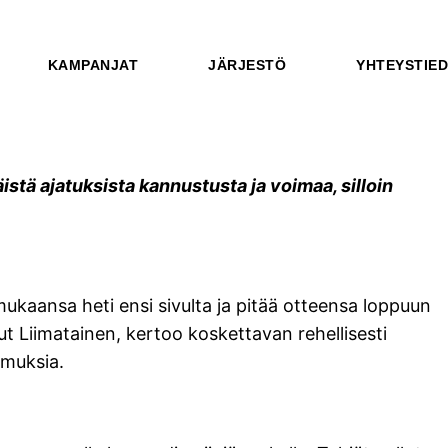
KAMPANJAT
JÄRJESTÖ
YHTEYSTIE
istä ajatuksista kannustusta ja voimaa, silloin
aansa heti ensi sivulta ja pitää otteensa loppuun
t Liimatainen, kertoo koskettavan rehellisesti
emuksia.