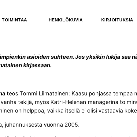
TOIMINTAA
HENKILÖKUVIA
KIRJOITUKSIA
impienkin asioiden suhteen. Jos yksikin lukija saa nä
matainen kirjassaan.
ma
teos Tommi Liimatainen: Kaasu pohjassa tempaa muk
n vanha tekijä, myös Katri-Helenan managerina toiminu
yminen on helppoa, vaikka itsellä ei olisi vastaavia kok
sta, juhannuksesta vuonna 2005.