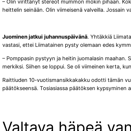
– Olin virittänyt stereot mummon mökin pihaan. Koko 
heittelin seinään. Olin viimeisenä valveilla. Jossai
Juominen jatkui
juhannuspäivänä
. Yhtäkkiä Liimata
vastasi, ettei Liimatainen pysty olemaan edes kymm
– Pomppasin pystyyn ja heitin juomalasin maahan. S
merkiksi. Siihen se loppui. Se oli viimeinen kerta, ku
Raittiuden 10-vuotismansikkakakku odotti tämän vuo
päätökseensä. Tosiasiassa päätöksen kypsyminen alkoi
Valtava häpeä va