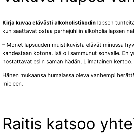
Kirja kuvaa elävästi
alkoholistikodin
lapsen tunteit
kun saattavat ostaa perhejuhliin alkoholia lapsen n
– Monet lapsuuden muistikuvista elävät minussa hyvin 
kahdestaan kotona. Isä oli sammunut sohvalle. En ymmä
nostattavat esiin saman hädän, Liimatainen kertoo.
Hänen mukaansa humalassa oleva vanhempi herättää 
mieleen.
Raitis katsoo yht