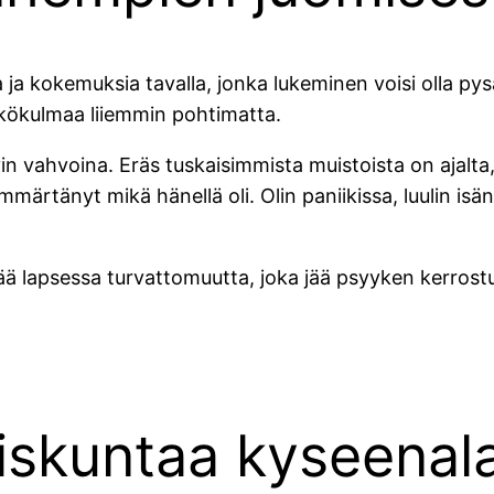
a ja kokemuksia tavalla, jonka lukeminen voisi olla 
äkökulmaa liiemmin pohtimatta.
vahvoina. Eräs tuskaisimmista muistoista on ajalta, jol
rtänyt mikä hänellä oli. Olin paniikissa, luulin isän k
lapsessa turvattomuutta, joka jää psyyken kerrostum
eiskuntaa kyseenal