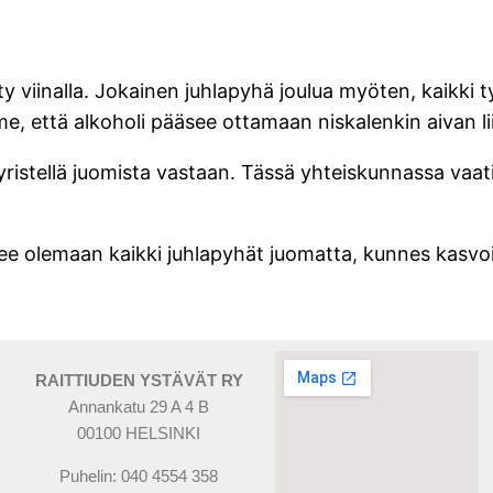
ty viinalla. Jokainen juhlapyhä joulua myöten, kaikki t
 että alkoholi pääsee ottamaan niskalenkin aivan liian
yristellä juomista vastaan. Tässä yhteiskunnassa vaatii
lee olemaan kaikki juhlapyhät juomatta, kunnes kasvoi
RAITTIUDEN YSTÄVÄT RY
Annankatu 29 A 4 B
00100 HELSINKI
Puhelin: 040 4554 358