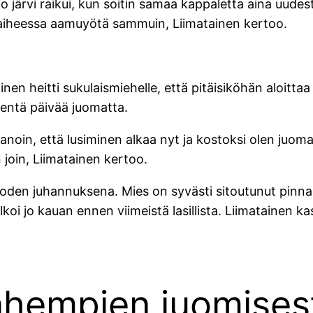
järvi raikui, kun soitin samaa kappaletta aina uudesta
n vaiheessa aamuyötä sammuin, Liimatainen kertoo.
inen heitti sukulaismiehelle, että pitäisiköhän aloitta
entä päivää juomatta.
anoin, että lusiminen alkaa nyt ja kostoksi olen juo
n join, Liimatainen kertoo.
den juhannuksena. Mies on syvästi sitoutunut pinnalt
 jo kauan ennen viimeistä lasillista. Liimatainen ka
nhempien juomises