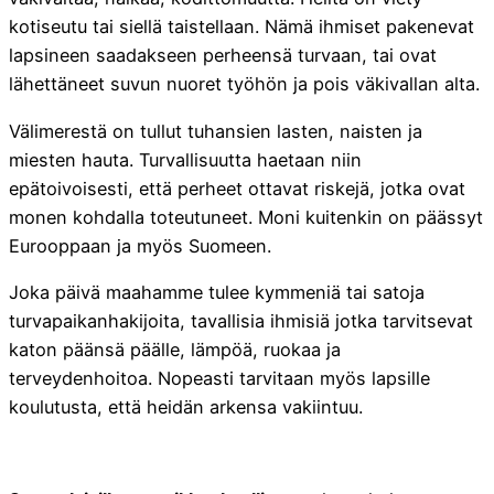
kotiseutu tai siellä taistellaan. Nämä ihmiset pakenevat
lapsineen saadakseen perheensä turvaan, tai ovat
lähettäneet suvun nuoret työhön ja pois väkivallan alta.
Välimerestä on tullut tuhansien lasten, naisten ja
miesten hauta. Turvallisuutta haetaan niin
epätoivoisesti, että perheet ottavat riskejä, jotka ovat
monen kohdalla toteutuneet. Moni kuitenkin on päässyt
Eurooppaan ja myös Suomeen.
Joka päivä maahamme tulee kymmeniä tai satoja
turvapaikanhakijoita, tavallisia ihmisiä jotka tarvitsevat
katon päänsä päälle, lämpöä, ruokaa ja
terveydenhoitoa. Nopeasti tarvitaan myös lapsille
koulutusta, että heidän arkensa vakiintuu.