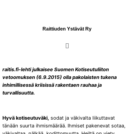
Raittiuden Ystävät Ry
raitis.fi-lehti julkaisee Suomen Kotiseutuliiton
vetoomuksen (6.9.2015) olla pakolaisten tukena
inhimillisessä kriisissä rakentaen rauhaa ja
turvallisuutta.
Hyvä kotiseutuväki,
sodat ja väkivalta liikuttavat
tänään suurta ihmismäärää. Ihmiset pakenevat sotaa,
väkivaltaa, nälkää, kodittomuutta. Heiltä on viety