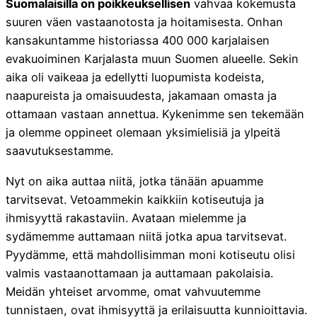
Suomalaisilla on poikkeuksellisen
vahvaa kokemusta
suuren väen vastaanotosta ja hoitamisesta. Onhan
kansakuntamme historiassa 400 000 karjalaisen
evakuoiminen Karjalasta muun Suomen alueelle. Sekin
aika oli vaikeaa ja edellytti luopumista kodeista,
naapureista ja omaisuudesta, jakamaan omasta ja
ottamaan vastaan annettua. Kykenimme sen tekemään
ja olemme oppineet olemaan yksimielisiä ja ylpeitä
saavutuksestamme.
Nyt on aika auttaa niitä, jotka tänään apuamme
tarvitsevat. Vetoammekin kaikkiin kotiseutuja ja
ihmisyyttä rakastaviin. Avataan mielemme ja
sydämemme auttamaan niitä jotka apua tarvitsevat.
Pyydämme, että mahdollisimman moni kotiseutu olisi
valmis vastaanottamaan ja auttamaan pakolaisia.
Meidän yhteiset arvomme, omat vahvuutemme
tunnistaen, ovat ihmisyyttä ja erilaisuutta kunnioittavia.