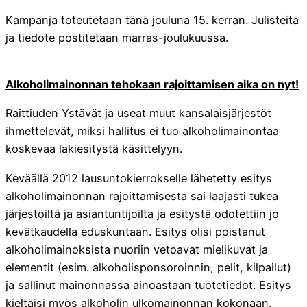
Kampanja toteutetaan tänä jouluna 15. kerran. Julisteita
ja tiedote postitetaan marras-joulukuussa.
Alkoholimainonnan tehokaan rajoittamisen aika on nyt!
Raittiuden Ystävät ja useat muut kansalaisjärjestöt
ihmettelevät, miksi hallitus ei tuo alkoholimainontaa
koskevaa lakiesitystä käsittelyyn.
Keväällä 2012 lausuntokierrokselle lähetetty esitys
alkoholimainonnan rajoittamisesta sai laajasti tukea
järjestöiltä ja asiantuntijoilta ja esitystä odotettiin jo
kevätkaudella eduskuntaan. Esitys olisi poistanut
alkoholimainoksista nuoriin vetoavat mielikuvat ja
elementit (esim. alkoholisponsoroinnin, pelit, kilpailut)
ja sallinut mainonnassa ainoastaan tuotetiedot. Esitys
kieltäisi myös alkoholin ulkomainonnan kokonaan.