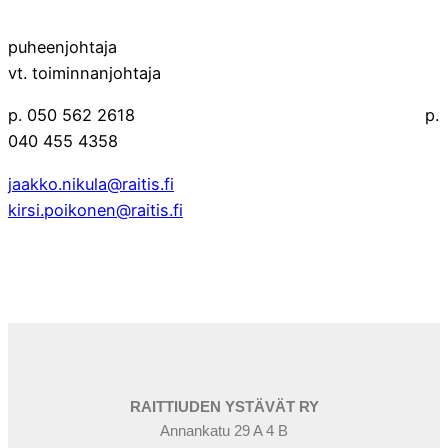
puheenjohtaja
vt. toiminnanjohtaja
p. 050 562 2618 p.
040 455 4358
jaakko.nikula@raitis.fi
kirsi.poikonen@raitis.fi
RAITTIUDEN YSTÄVÄT RY
Annankatu 29 A 4 B