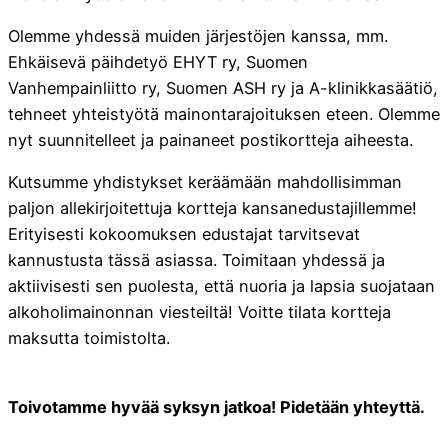
Olemme yhdessä muiden järjestöjen kanssa, mm.
Ehkäisevä päihdetyö EHYT ry, Suomen
Vanhempainliitto ry, Suomen ASH ry ja A-klinikkasäätiö,
tehneet yhteistyötä mainontarajoituksen eteen. Olemme
nyt suunnitelleet ja painaneet postikortteja aiheesta.
Kutsumme yhdistykset keräämään mahdollisimman
paljon allekirjoitettuja kortteja kansanedustajillemme!
Erityisesti kokoomuksen edustajat tarvitsevat
kannustusta tässä asiassa. Toimitaan yhdessä ja
aktiivisesti sen puolesta, että nuoria ja lapsia suojataan
alkoholimainonnan viesteiltä! Voitte tilata kortteja
maksutta toimistolta.
Toivotamme hyvää syksyn jatkoa! Pidetään yhteyttä.