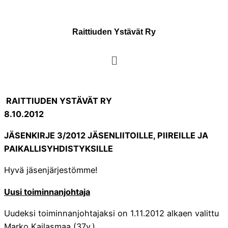
Raittiuden Ystävät Ry
RAITTIUDEN YSTÄVÄT RY
8.10.2012
JÄSENKIRJE 3/2012 JÄSENLIITOILLE, PIIREILLE JA
PAIKALLISYHDISTYKSILLE
Hyvä jäsenjärjestömme!
Uusi toiminnanjohtaja
Uudeksi toiminnanjohtajaksi on 1.11.2012 alkaen valittu
Marko Kailasmaa (37v.).