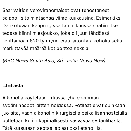
Saarivaltion veroviranomaiset ovat tehostaneet
salapoliisitoimintaansa viime kuukausina. Esimerkiksi
Dankotuwan kaupungissa tammikuussa saatiin itse
teossa kiinni miesjoukko, joka oli juuri lähdössä
levittämään 620 tynnyrin erää laitonta alkoholia sekä
merkittävää määrää kotipolttoaineksia.
(BBC News South Asia, Sri Lanka News Now)
…Intiasta
Alkoholia käytetään Intiassa yhä enemmän –
sydänlihaspotilaitten hoidossa. Potilaat eivät suinkaan
juo sitä, vaan alkoholin kirurgisella paikallisannostelulla
poltetaan kuriin kapinallisesti kasvavaa sydänlihasta.
Tätä kutsutaan septaaliablaatioksi etanolilla.