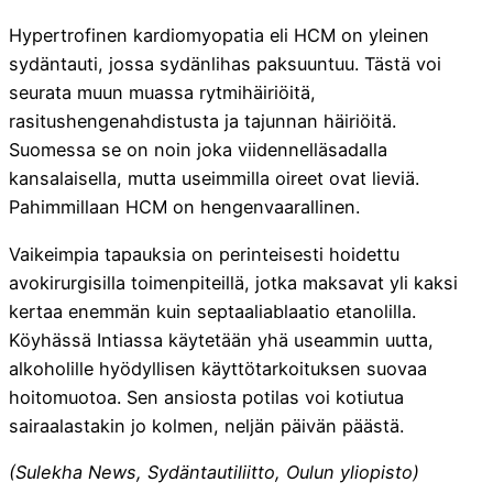
Hypertrofinen kardiomyopatia eli HCM on yleinen
sydäntauti, jossa sydänlihas paksuuntuu. Tästä voi
seurata muun muassa rytmihäiriöitä,
rasitushengenahdistusta ja tajunnan häiriöitä.
Suomessa se on noin joka viidennelläsadalla
kansalaisella, mutta useimmilla oireet ovat lieviä.
Pahimmillaan HCM on hengenvaarallinen.
Vaikeimpia tapauksia on perinteisesti hoidettu
avokirurgisilla toimenpiteillä, jotka maksavat yli kaksi
kertaa enemmän kuin septaaliablaatio etanolilla.
Köyhässä Intiassa käytetään yhä useammin uutta,
alkoholille hyödyllisen käyttötarkoituksen suovaa
hoitomuotoa. Sen ansiosta potilas voi kotiutua
sairaalastakin jo kolmen, neljän päivän päästä.
(Sulekha News, Sydäntautiliitto, Oulun yliopisto)