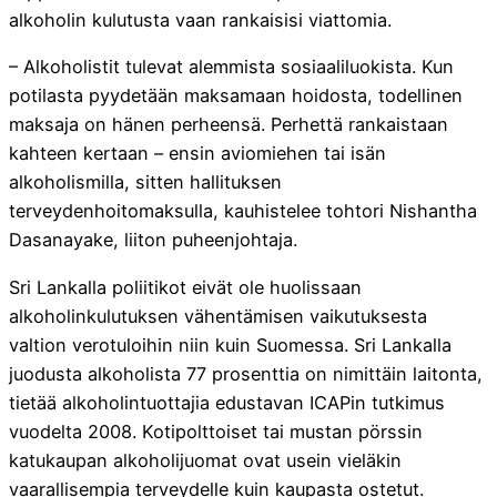
alkoholin kulutusta vaan rankaisisi viattomia.
– Alkoholistit tulevat alemmista sosiaaliluokista. Kun
potilasta pyydetään maksamaan hoidosta, todellinen
maksaja on hänen perheensä. Perhettä rankaistaan
kahteen kertaan – ensin aviomiehen tai isän
alkoholismilla, sitten hallituksen
terveydenhoitomaksulla, kauhistelee tohtori Nishantha
Dasanayake, liiton puheenjohtaja.
Sri Lankalla poliitikot eivät ole huolissaan
alkoholinkulutuksen vähentämisen vaikutuksesta
valtion verotuloihin niin kuin Suomessa. Sri Lankalla
juodusta alkoholista 77 prosenttia on nimittäin laitonta,
tietää alkoholintuottajia edustavan ICAPin tutkimus
vuodelta 2008. Kotipolttoiset tai mustan pörssin
katukaupan alkoholijuomat ovat usein vieläkin
vaarallisempia terveydelle kuin kaupasta ostetut.