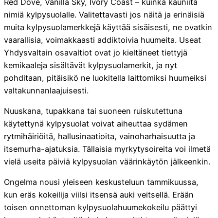
Red Dove, Vanilla Sky, Ivory Coast – kuinka kauniita
nimiä kylpysuolalle. Valitettavasti jos näitä ja erinäisiä
muita kylpysuolamerkkejä käyttää sisäisesti, ne ovatkin
vaarallisia, voimakkaasti addiktoivia huumeita. Useat
Yhdysvaltain osavaltiot ovat jo kieltäneet tiettyjä
kemikaaleja sisältävät kylpysuolamerkit, ja nyt
pohditaan, pitäisikö ne luokitella laittomiksi huumeiksi
valtakunnanlaajuisesti.
Nuuskana, tupakkana tai suoneen ruiskutettuna
käytettynä kylpysuolat voivat aiheuttaa sydämen
rytmihäiriöitä, hallusinaatioita, vainoharhaisuutta ja
itsemurha-ajatuksia. Tällaisia myrkytysoireita voi ilmetä
vielä useita päiviä kylpysuolan väärinkäytön jälkeenkin.
Ongelma nousi yleiseen keskusteluun tammikuussa,
kun eräs kokeilija viilsi itsensä auki veitsellä. Erään
toisen onnettoman kylpysuolahuumekokeilu päättyi