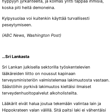
hyppyyn jyrkänteeltä, ja kolmas yritti tappaa ihmisiä,
koska piti heitä demoneina.
Kylpysuolaa voi kuitenkin käyttää turvallisesti
peseytymiseen.
(ABC News, Washington Post)
…Sri Lankasta
Sri Lankan julkisella sektorilla työskentelevien
lääkäreiden liitto on noussut kapinaan
terveysministeriön valmistelemaa lakimuutosta vastaan.
Säästöihin pyrkivä lakimuutos kieltäisi ilmaiset
terveydenhuoltopalvelut alkoholisteilta.
Lääkärit eivät halua joutua tekemään valintaa lain ja
Hippokrateen valan välillä. Sitä paitsi laki ei vähentäisi