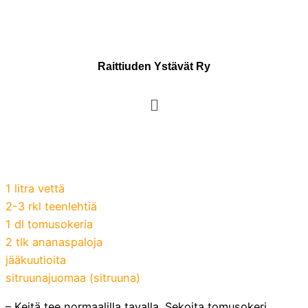
Raittiuden Ystävät Ry
1 litra vettä
2-3 rkl teenlehtiä
1 dl tomusokeria
2 tlk ananaspaloja
jääkuutioita
sitruunajuomaa (sitruuna)
– Keitä tee normaalilla tavalla. Sekoita tomusokeri