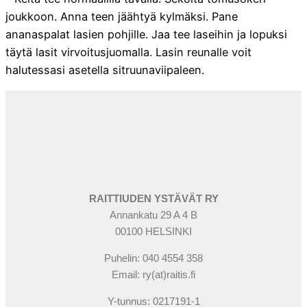
joukkoon. Anna teen jäähtyä kylmäksi. Pane
ananaspalat lasien pohjille. Jaa tee laseihin ja lopuksi
täytä lasit virvoitusjuomalla. Lasin reunalle voit
halutessasi asetella sitruunaviipaleen.
RAITTIUDEN YSTÄVÄT RY
Annankatu 29 A 4 B
00100 HELSINKI
Puhelin: 040 4554 358
Email: ry(at)raitis.fi
Y-tunnus: 0217191-1