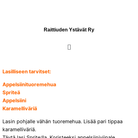
Raittiuden Ystävät Ry
Lasilliseen tarvitset:
Appelsiinituoremehua
Spriteä
Appelsiini
Karamelliväriä
Lasin pohjalle vähän tuoremehua. Lisää pari tippaa
karamelliväriä.
Täytä lasi Sprite:lla. Koristeeksi appelsiiniviipale.