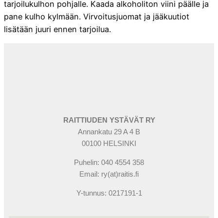
tarjoilukulhon pohjalle. Kaada alkoholiton viini päälle ja
pane kulho kylmään. Virvoitusjuomat ja jääkuutiot
lisätään juuri ennen tarjoilua.
RAITTIUDEN YSTÄVÄT RY
Annankatu 29 A 4 B
00100 HELSINKI
Puhelin: 040 4554 358
Email: ry(at)raitis.fi
Y-tunnus: 0217191-1