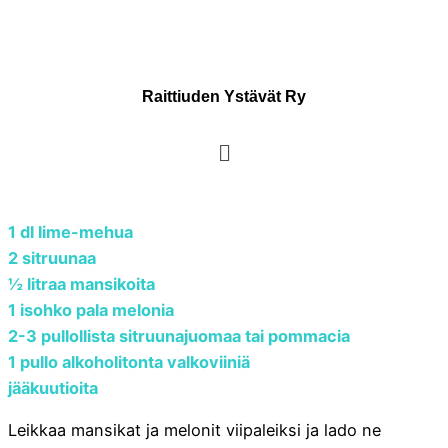
Raittiuden Ystävät Ry
1 dl lime-mehua
2 sitruunaa
½ litraa mansikoita
1 isohko pala melonia
2-3 pullollista sitruunajuomaa tai pommacia
1 pullo alkoholitonta valkoviiniä
jääkuutioita
Leikkaa mansikat ja melonit viipaleiksi ja lado ne