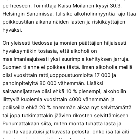
perheeseen. Toimittaja Kaisu Moilanen kysyi 30.3.
Helsingin Sanomissa, tulisiko alkoholinmyyntiä rajoittaa
poikkeustilan aikana näiden lasten ja riskikäyttäjien
hyväksi.
On yleisesti tiedossa ja monien päättäjien hiljaisesti
hyväksymäkin tosiasia, että alkoholi on
maailmanlaajuisesti yksi suurimpia kehityksen jarruja.
Suomen tilanne ei poikkea tästä. Ilman alkoholia meillä
olisi vuosittain rattijuoppoustuomioita 17 000 ja
pahoinpitelyitä 80 000 vähemmän. Lisäksi
sairaansijatarve olisi ehkä 10 % pienempi, alkoholiin
liittyviä kuolemia vuosittain 4000 vähemmän ja
poliiseilla ehkä 20 % enemmän aikaa nyt selvittämättä
tai jopa tutkimattakin jäävien rikosten selvittämiseen.
Puhumattakaan siitä, miten monta tuhatta lasta ja
nuorta vapautuisi jatkuvasta pelosta, onko isä tai äiti