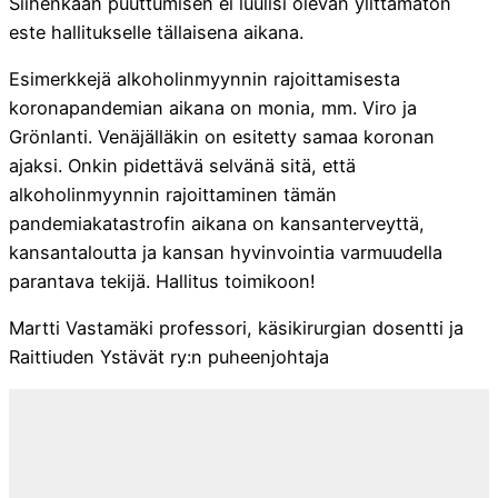
Siihenkään puuttumisen ei luulisi olevan ylittämätön
este hallitukselle tällaisena aikana.
Esimerkkejä alkoholinmyynnin rajoittamisesta
koronapandemian aikana on monia, mm. Viro ja
Grönlanti. Venäjälläkin on esitetty samaa koronan
ajaksi. Onkin pidettävä selvänä sitä, että
alkoholinmyynnin rajoittaminen tämän
pandemiakatastrofin aikana on kansanterveyttä,
kansantaloutta ja kansan hyvinvointia varmuudella
parantava tekijä. Hallitus toimikoon!
Martti Vastamäki professori, käsikirurgian dosentti ja
Raittiuden Ystävät ry:n puheenjohtaja