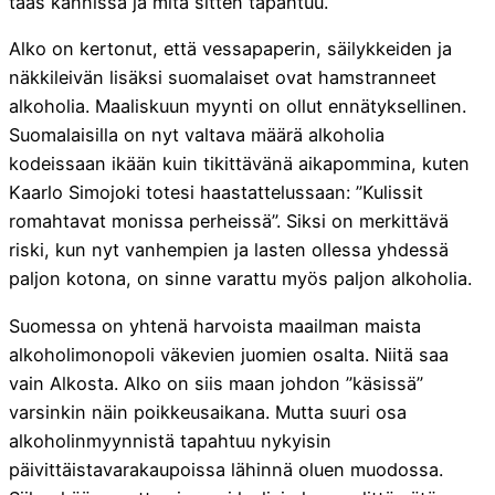
taas kännissä ja mitä sitten tapahtuu.
Alko on kertonut, että vessapaperin, säilykkeiden ja
näkkileivän lisäksi suomalaiset ovat hamstranneet
alkoholia. Maaliskuun myynti on ollut ennätyksellinen.
Suomalaisilla on nyt valtava määrä alkoholia
kodeissaan ikään kuin tikittävänä aikapommina, kuten
Kaarlo Simojoki totesi haastattelussaan: ”Kulissit
romahtavat monissa perheissä”. Siksi on merkittävä
riski, kun nyt vanhempien ja lasten ollessa yhdessä
paljon kotona, on sinne varattu myös paljon alkoholia.
Suomessa on yhtenä harvoista maailman maista
alkoholimonopoli väkevien juomien osalta. Niitä saa
vain Alkosta. Alko on siis maan johdon ”käsissä”
varsinkin näin poikkeusaikana. Mutta suuri osa
alkoholinmyynnistä tapahtuu nykyisin
päivittäistavarakaupoissa lähinnä oluen muodossa.