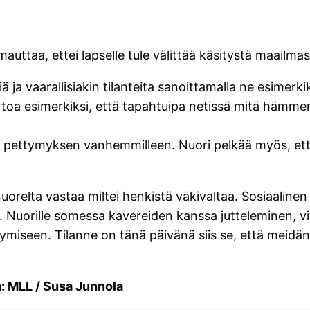
uttaa, ettei lapselle tule välittää käsitystä maailm
 vaarallisiakin tilanteita sanoittamalla ne esimerkiks
ertoa esimerkiksi, että tapahtuipa netissä mitä hämme
a pettymyksen vanhemmilleen. Nuori pelkää myös, ett
elta vastaa miltei henkistä väkivaltaa. Sosiaalinen m
 Nuorille somessa kavereiden kanssa jutteleminen, vie
äymiseen. Tilanne on tänä päivänä siis se, että meid
a: MLL / Susa Junnola