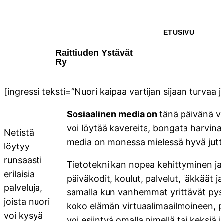
ETUSIVU
Raittiuden Ystävät
Ry
[ingressi teksti=”Nuori kaipaa vartijan sijaan turvaa j
Sosiaalinen media on
tänä päivänä vä
voi löytää kavereita, bongata harvinai
Netistä
media on monessa mielessä hyvä juttu,
löytyy
runsaasti
Tietotekniikan nopea kehittyminen ja
erilaisia
päiväkodit, koulut, palvelut, iäkkäät 
palveluja,
samalla kun vanhemmat yrittävät pysyä
joista nuori
koko elämän virtuaalimaailmoineen, pe
voi kysyä
voi esiintyä omalla nimellä tai keksi