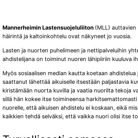
Mannerheimin Lastensuojeluliiton
(MLL) auttavien 
häirintä ja kaltoinkohtelu ovat näkyneet jo vuosia.
Lasten ja nuorten puhelimeen ja nettipalveluihin yh
ahdistelijana on toiminut nuoren lähipiiriin kuuluva 
Myös sosiaalisen median kautta koetaan ahdistelua ja 
saattanut lähettää aikuiselle itsestään paljastavia 
kiristämään nuorta kuvilla ja vaatia nuorilta tekoj
sillä hän kokee itse toimineensa harkitsemattomasti
nuorelle, että aikuisen ahdistelu ei koskaan, eikä mi
kaikkien tehdä selväksi, että vaikka nuori olisi its