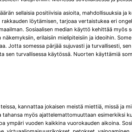
rän sellaisia positiivisia asioita, mahdollisuuksia ja 
rakkauden löytämisen, tarjoaa vertaistukea eri ongelm
maailman. Sosiaalisen median käyttö kehittää myös sosi
näkemyksiin, erilaisiin mielipiteisiin ja ideoihin. So
. Jotta somessa pärjää sujuvasti ja turvallisesti, sen
hjata sen turvallisessa käytössä. Nuorten käyttämiä s
anteissa, kannattaa jokaisen meistä miettiä, missä ja 
ä kuka tahansa myös ajattelemattomuuttaan esimerkiksi
astoa ympäri vuoden kaikkina vuorokauden aikoina. Sosia
 virtuaaliomaisuusrikokset, petokset, vainoaminen, i