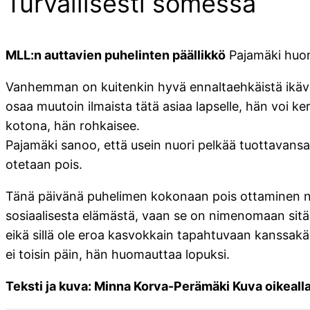
Turvallisesti somessa
MLL:n auttavien puhelinten päällikkö
Pajamäki huoma
Vanhemman on kuitenkin hyvä ennaltaehkäistä ikäviä ja
osaa muutoin ilmaista tätä asiaa lapselle, hän voi k
kotona, hän rohkaisee.
Pajamäki sanoo, että usein nuori pelkää tuottavans
otetaan pois.
Tänä päivänä puhelimen kokonaan pois ottaminen nuor
sosiaalisesta elämästä, vaan se on nimenomaan sitä.
eikä sillä ole eroa kasvokkain tapahtuvaan kanssak
ei toisin päin, hän huomauttaa lopuksi.
Teksti ja kuva: Minna Korva-Perämäki Kuva oikeall