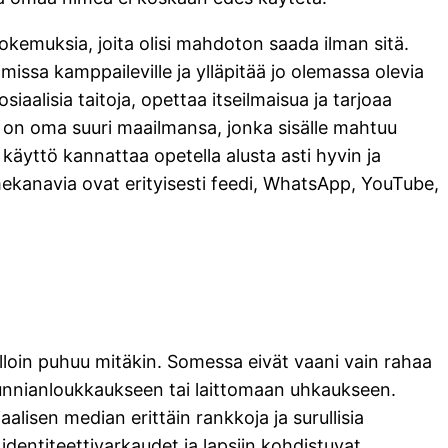
kokemuksia, joita olisi mahdoton saada ilman sitä.
issa kamppaileville ja ylläpitää jo olemassa olevia
aalisia taitoja, opettaa itseilmaisua ja tarjoaa
me on oma suuri maailmansa, jonka sisälle mahtuu
 käyttö kannattaa opetella alusta asti hyvin ja
omekanavia ovat erityisesti feedi, WhatsApp, YouTube,
milloin puhuu mitäkin. Somessa eivät vaani vain rahaa
 kunnianloukkaukseen tai laittomaan uhkaukseen.
alisen median erittäin rankkoja ja surullisia
dentiteettivarkaudet ja lapsiin kohdistuvat