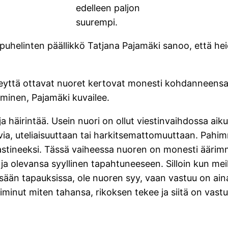
edelleen paljon
suurempi.
puhelinten päällikkö Tatjana Pajamäki sanoo, että hei
teyttä ottavat nuoret kertovat monesti kohdanneensa s
ihminen, Pajamäki kuvailee.
häirintää. Usein nuori on ollut viestinvaihdossa aikui
kuvia, uteliaisuuttaan tai harkitsemattomuuttaan. Pahi
a vastineeksi. Tässä vaiheessa nuoren on monesti ääri
 ja olevansa syyllinen tapahtuneeseen. Silloin kun me
ssään tapauksissa, ole nuoren syy, vaan vastuu on aina 
e toiminut miten tahansa, rikoksen tekee ja siitä on v