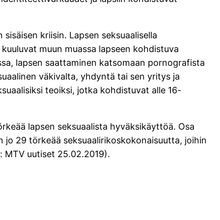
isäisen kriisin. Lapsen seksuaalisella
in kuuluvat muun muassa lapseen kohdistuva
essa, lapsen saattaminen katsomaan pornografista
uaalinen väkivalta, yhdyntä tai sen yritys ja
aalisiksi teoiksi, jotka kohdistuvat alle 16-
törkeää lapsen seksuaalista hyväksikäyttöä. Osa
n jo 29 törkeää seksuaalirikoskokonaisuutta, joihin
de: MTV uutiset 25.02.2019).