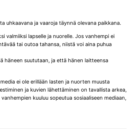
asta uhkaavana ja vaaroja täynnä olevana paikkana.
i valmiiksi lapselle ja nuorelle. Jos vanhempi ei
ntävää tai outoa tahansa, niistä voi aina puhua
ä häneen suututaan, ja että hänen laitteensa
edia ei ole erillään lasten ja nuorten muusta
stiminen ja kuvien lähettäminen on tavallista arkea,
än vanhempien kuuluu sopeutua sosiaaliseen mediaan,