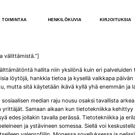
TOIMINTAA
HENKILÖKUVIA
KIRJOITUKSIA
a välittämistä.”]
lttämätöntä hallita niin yksilönä kuin eri palveluiden
sia löytöjä, hankkia tietoa ja kysellä vaikkapa päivän
 mutta sitä käytetään ikävä kyllä yhä enemmän ja laaj
 sosiaalisen median raju nousu osaksi tavallista arke
ja yrittäjät. Samaan aikaan kun tietotekniikka kehitty
 edes jollakin tavalla perässä. Tietotekniikka ja eril
leineen ja ystävineen somessa. Siellä voi keskustella 
ä itselleen valeprofiilin. Monessa sovelluksessa ja pel