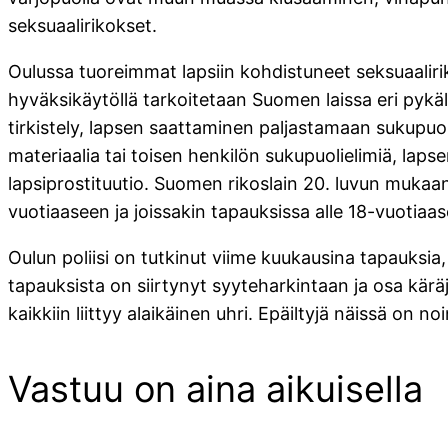
seksuaalirikokset.
Oulussa tuoreimmat lapsiin kohdistuneet seksuaalirik
hyväksikäytöllä tarkoitetaan Suomen laissa eri pyk
tirkistely, lapsen saattaminen paljastamaan sukupu
materiaalia tai toisen henkilön sukupuolielimiä, laps
lapsiprostituutio. Suomen rikoslain 20. luvun mukaan
vuotiaaseen ja joissakin tapauksissa alle 18-vuotia
Oulun poliisi on tutkinut viime kuukausina tapauksia
tapauksista on siirtynyt syyteharkintaan ja osa kärä
kaikkiin liittyy alaikäinen uhri. Epäiltyjä näissä on 
Vastuu on aina aikuisella