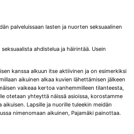
dän palveluissaan lasten ja nuorten seksuaalinen
eksuaalista ahdistelua ja häirintää. Usein
sen kanssa alkuun itse aktiivinen ja on esimerkiksi
mmillaan aikuinen alkaa kuvien lähettämisen jälkeen
mmäisen vaikeaa kertoa vanhemmilleen tilanteesta,
ille otetaan yhteyttä näissä asioissa, korostamme
aikuisen. Lapsille ja nuorille tuleekin meidän
astuussa nimenomaan aikuinen, Pajamäki painottaa.