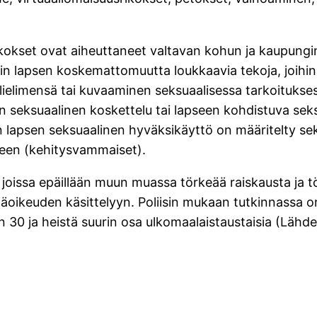
okset ovat aiheuttaneet valtavan kohun ja kaupungin s
älin lapsen koskemattomuutta loukkaavia tekoja, joih
olielimensä tai kuvaaminen seksuaalisessa tarkoituks
en seksuaalinen koskettelu tai lapseen kohdistuva seks
 lapsen seksuaalinen hyväksikäyttö on määritelty seksu
aseen (kehitysvammaiset).
, joissa epäillään muun muassa törkeää raiskausta ja 
jäoikeuden käsittelyyn. Poliisin mukaan tutkinnassa o
noin 30 ja heistä suurin osa ulkomaalaistaustaisia (Läh