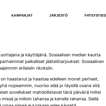
KAMPANJAT
JÄRJESTÖ
YHTEYSTIE
 tuottajana ja käyttäjänä. Sosiaalisen median kautta
 parhaimmat paikalliset jäätelötarjoukset. Sosiaalinen
emmin erilaisiin rikoksiin.
a on haastanut ja haastaa edelleen monet perheet,
y yhä nopeammin, nuoriso elää jo täysillä osana sitä
aiset sovellukset mahdollistavat tänä päivänä miltei
missä ja milloin tahansa ja kenelle tahansa. Siellä
issä omaa nimeä ei koskaan edes käytetä.