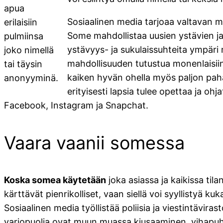
apua
Sosiaalinen media tarjoaa valtavan mää
erilaisiin
Some mahdollistaa uusien ystävien ja 
pulmiinsa
ystävyys- ja sukulaissuhteita ympäri 
joko nimellä
mahdollisuuden tutustua monenlaisiin 
tai täysin
kaiken hyvän ohella myös paljon pahaa
anonyyminä.
erityisesti lapsia tulee opettaa ja o
Facebook, Instagram ja Snapchat.
Vaara vaanii somessa
Koska somea käytetään
joka asiassa ja kaikissa til
kärttävät pienrikolliset, vaan siellä voi syyllisty
Sosiaalinen media työllistää poliisia ja viestintävir
varjopuolia ovat muun muassa kiusaaminen, vihapuhe,