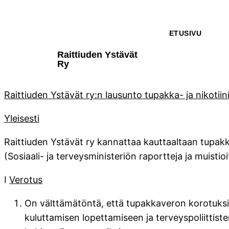
ETUSIVU
Raittiuden Ystävät
Ry
Raittiuden Ystävät ry:n lausunto tupakka- ja nikotii
Yleisesti
Raittiuden Ystävät ry kannattaa kauttaaltaan tupakk
(Sosiaali- ja terveysministeriön raportteja ja muist
I
Verotus
On välttämätöntä, että tupakkaveron korotuksia 
kuluttamisen lopettamiseen ja terveyspoliittis