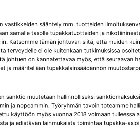
akan vastikkeiden sääntely mm. tuotteiden ilmoitukse
an samalle tasolle tupakkatuotteiden ja nikotiininest
iin. Katsomme tämän johtuvan siitä, että muiden kuin
a terveydelle ei ole kuitenkaan tutkimuksissa osoitett
istä johtuen on kannatettavaa myös, että seuraavan 
kset ja määritellään tupakkalainsäädännön muutostarpe
 sanktio muutetaan hallinnolliseksi sanktiomaksuksi kr
mmin ja nopeammin. Työryhmän tavoin toteamme halli
ettu käyttöön myös vuonna 2018 voimaan tulleessa 
sta ja edistävän lainmukaista toimintaa tupakka-asioi