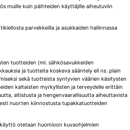
 muille kuin päihteiden käyttäjille aiheutuviin
iellosta parvekkeilla ja asukkaiden hallinnassa
isten tuotteiden (ml. sähkösavukkeiden
auksia ja tuotteita koskeva sääntely eli ns. plain
iseksi sekä tuotteista syntyvien väärien käsitysten
den kaltaisten myrkyllisten ja terveydelle erittäin
tta, altistusta ja hengenvaarallisuutta aiheuttavista
esti nuorten kiinnostusta tupakkatuotteiden
en käyttö otetaan huomioon kuvaohjelmien