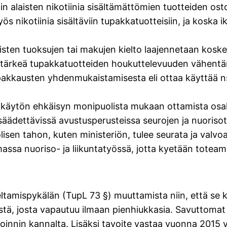
n alaisten nikotiinia sisältämättömien tuotteiden ost
s nikotiinia sisältäviin tupakkatuotteisiin, ja koska 
ten tuoksujen tai makujen kielto laajennetaan koske
n tärkeä tupakkatuotteiden houkuttelevuuden vähentäm
akkausten yhdenmukaistamisesta eli ottaa käyttää ns
 käytön ehkäisyn monipuolista mukaan ottamista osaksi
in säädettävissä avustusperusteissa seurojen ja nuori
isen tahon, kuten ministeriön, tulee seurata ja valvo
assa nuoriso- ja liikuntatyössä, jotta kyetään tote
ltamispykälän (TupL 73 §) muuttamista niin, että se k
tä, josta vapautuu ilmaan pienhiukkasia. Savuttomat 
nnin kannalta. Lisäksi tavoite vastaa vuonna 2015 v