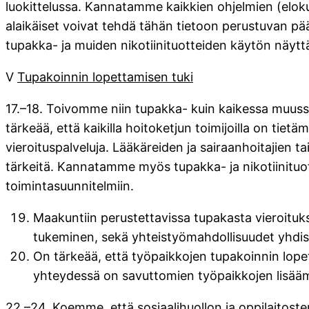
luokittelussa. Kannatamme kaikkien ohjelmien (eloku
alaikäiset voivat tehdä tähän tietoon perustuvan pä
tupakka- ja muiden nikotiinituotteiden käytön näytt
V
Tupakoinnin lopettamisen tuki
17.–18. Toivomme niin tupakka- kuin kaikessa muuss
tärkeää, että kaikilla hoitoketjun toimijoilla on tiet
vieroituspalveluja. Lääkäreiden ja sairaanhoitajien 
tärkeitä. Kannatamme myös tupakka- ja nikotiinituot
toimintasuunnitelmiin.
Maakuntiin perustettavissa tupakasta vieroituk
tukeminen, sekä yhteistyömahdollisuudet yhdis
On tärkeää, että työpaikkojen tupakoinnin lop
yhteydessä on savuttomien työpaikkojen lisää
22.–24. Koemme, että sosiaalihuollon ja oppilaitost