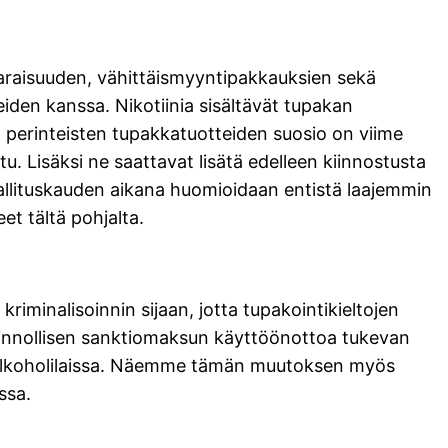
nvaraisuuden, vähittäismyyntipakkauksien sekä
eiden kanssa. Nikotiinia sisältävät tupakan
 perinteisten tupakkatuotteiden suosio on viime
u. Lisäksi ne saattavat lisätä edelleen kiinnostusta
hallituskauden aikana huomioidaan entistä laajemmin
et tältä pohjalta.
iminalisoinnin sijaan, jotta tupakointikieltojen
nnollisen sanktiomaksun käyttöönottoa tukevan
alkoholilaissa. Näemme tämän muutoksen myös
ssa.