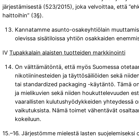
järjestämisestä (523/2015), joka velvoittaa, että ”eh
haittoihin” (3§).
Kannatamme asunto-osakeyhtiölain muuttamista s
olevissa sisätiloissa yhtiön osakkaiden enemmi
IV
Tupakkalain alaisten tuotteiden markkinointi
On välttämätöntä, että myös Suomessa otetaan k
nikotiininesteiden ja täyttösäiliöiden sekä nii
tai standardized packaging -käytäntö. Tämä on 
ja mielikuvien sekä niiden houkuttelevuuden estä
vaarallisten kulutushyödykkeiden yhteydessä on 
vaikutuksista. Nämä toimet vähentävät osaltaan
kokeiluun.
15.–16. Järjestömme mielestä lasten suojelemiseksi 