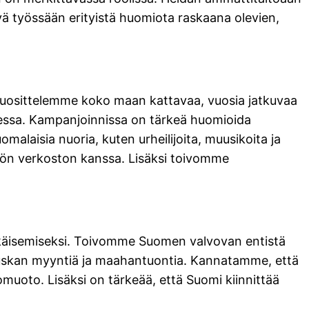
vä työssään erityistä huomiota raskaana olevien,
 suosittelemme koko maan kattavaa, vuosia jatkuvaa
sessa. Kampanjoinnissa on tärkeä huomioida
omalaisia nuoria, kuten urheilijoita, muusikoita ja
työn verkoston kanssa. Lisäksi toivomme
ehkäisemiseksi. Toivomme Suomen valvovan entistä
skan myyntiä ja maahantuontia. Kannatamme, että
muoto. Lisäksi on tärkeää, että Suomi kiinnittää