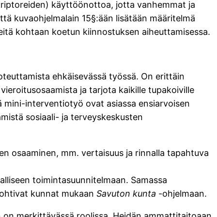
skriptoreiden) käyttöönottoa, jotta vanhemmat ja
että kuvaohjelmalain 15§:ään lisätään määritelmä
teitä kohtaan koetun kiinnostuksen aiheuttamisessa.
oteuttamista ehkäisevässä työssä. On erittäin
vieroitusosaamista ja tarjota kaikille tupakoiville
kä mini-interventiotyö ovat asiassa ensiarvoisen
mistä sosiaali- ja terveyskeskusten
ten osaaminen, mm. vertaisuus ja rinnalla tapahtuva
jalliseen toimintasuunnitelmaan. Samassa
 pohtivat kunnat mukaan
Savuton kunta
-ohjelmaan.
yn on merkittävässä roolissa. Heidän ammattitaitoaan