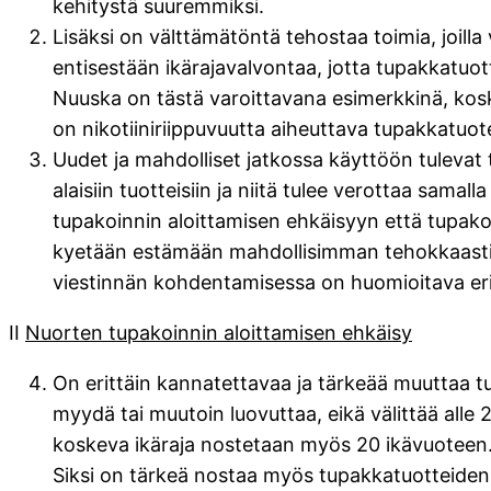
kehitystä suuremmiksi.
Lisäksi on välttämätöntä tehostaa toimia, joil
entisestään ikärajavalvontaa, jotta tupakkatuo
Nuuska on tästä varoittavana esimerkkinä, koska
on nikotiiniriippuvuutta aiheuttava tupakkatuote 
Uudet ja mahdolliset jatkossa käyttöön tulevat
alaisiin tuotteisiin ja niitä tulee verottaa sama
tupakoinnin aloittamisen ehkäisyyn että tupakoin
kyetään estämään mahdollisimman tehokkaasti la
viestinnän kohdentamisessa on huomioitava erity
II
Nuorten tupakoinnin aloittamisen ehkäisy
On erittäin kannatettavaa ja tärkeää muuttaa tupa
myydä tai muutoin luovuttaa, eikä välittää alle
koskeva ikäraja nostetaan myös 20 ikävuoteen
Siksi on tärkeä nostaa myös tupakkatuotteiden 