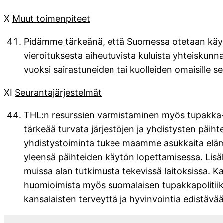
X
Muut toimenpiteet
Pidämme tärkeänä, että Suomessa otetaan käyt
vieroituksesta aiheutuvista kuluista yhteiskunn
vuoksi sairastuneiden tai kuolleiden omaisille 
XI
Seurantajärjestelmät
THL:n resurssien varmistaminen myös tupakka- ja 
tärkeää turvata järjestöjen ja yhdistysten päih
yhdistystoiminta tukee maamme asukkaita elämä
yleensä päihteiden käytön lopettamisessa. Lisäk
muissa alan tutkimusta tekevissä laitoksissa. 
huomioimista myös suomalaisen tupakkapolitiika
kansalaisten terveyttä ja hyvinvointia edistävä