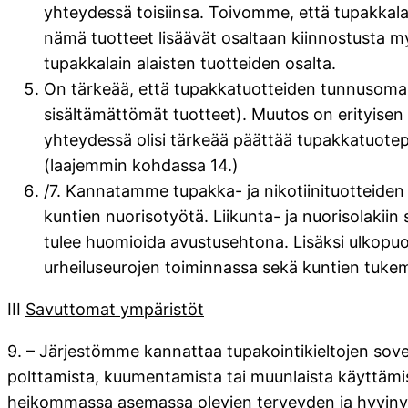
yhteydessä toisiinsa. Toivomme, että tupakkalai
nämä tuotteet lisäävät osaltaan kiinnostusta myö
tupakkalain alaisten tuotteiden osalta.
On tärkeää, että tupakkatuotteiden tunnusomais
sisältämättömät tuotteet). Muutos on erityise
yhteydessä olisi tärkeää päättää tupakkatuotep
(laajemmin kohdassa 14.)
/7. Kannatamme tupakka- ja nikotiinituotteiden
kuntien nuorisotyötä. Liikunta- ja nuorisolaki
tulee huomioida avustusehtona. Lisäksi ulkopuol
urheiluseurojen toiminnassa sekä kuntien tukem
III
Savuttomat ympäristöt
9. – Järjestömme kannattaa tupakointikieltojen sove
polttamista, kuumentamista tai muunlaista käyttämis
heikommassa asemassa olevien terveyden ja hyvinvoi