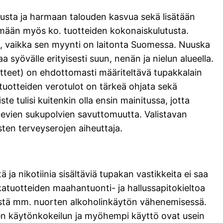
tusta ja harmaan talouden kasvua sekä lisätään
ämään myös ko. tuotteiden kokonaiskulutusta.
sa, vaikka sen myynti on laitonta Suomessa. Nuuska
a syövälle erityisesti suun, nenän ja nielun alueella.
otteet) on ehdottomasti määriteltävä tupakkalain
kkatuotteiden verotulot on tärkeä ohjata sekä
 tulisi kuitenkin olla ensin mainitussa, jotta
levien sukupolvien savuttomuutta. Valistavan
sten terveyserojen aiheuttaja.
 ja nikotiinia sisältäviä tupakan vastikkeita ei saa
kkatuotteiden maahantuonti- ja hallussapitokieltoa
istä mm. nuorten alkoholinkäytön vähenemisessä.
den käytönkokeilun ja myöhempi käyttö ovat usein