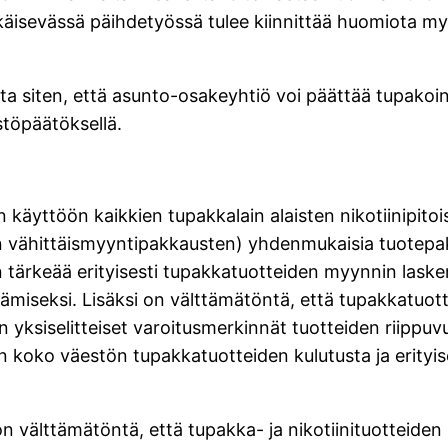
käisevässä päihdetyössä tulee kiinnittää huomiota myös
iten, että asunto-osakeyhtiö voi päättää tupakointik
stöpäätöksellä.
äyttöön kaikkien tupakkalain alaisten nikotiinipito
den vähittäismyyntipakkausten) yhdenmukaisia tuotepakk
tärkeää erityisesti tupakkatuotteiden myynnin laskem
miseksi. Lisäksi on välttämätöntä, että tupakkatuottei
yksiselitteiset varoitusmerkinnät tuotteiden riippuvuu
 koko väestön tupakkatuotteiden kulutusta ja erityis
on välttämätöntä, että tupakka- ja nikotiinituotteid