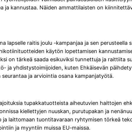
ea ja kannustaa. Näiden ammattilaisten on kiinnitettä
 lapselle raitis joulu -kampanjaa ja sen perusteella
nikotiinituotteiden käytön lopettamisen kannustami
i on tärkeä saada esikuviksi tunnettuja ja raittiita su
stö- ja yhdistystoimijoiden, kuten Ehkäisevän päihde
seurantaa ja arviointia osana kampanjatyötä.
joituksia tupakkatuotteista aiheutuvien haittojen 
issa kiellettyjen nuuskan, purutupakan ja nenänuu
o ja laittomaan tuontitavaraan ryhtymisen törkeä teko
ntiin ja myyntiin muissa EU-maissa.