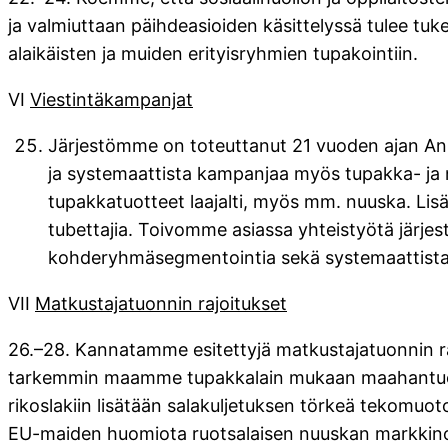
ja valmiuttaan päihdeasioiden käsittelyssä tulee tuk
alaikäisten ja muiden erityisryhmien tupakointiin.
VI
Viestintäkampanjat
Järjestömme on toteuttanut 21 vuoden ajan Anna
ja systemaattista kampanjaa myös tupakka- ja 
tupakkatuotteet laajalti, myös mm. nuuska. Lisäks
tubettajia. Toivomme asiassa yhteistyötä järje
kohderyhmäsegmentointia sekä systemaattista 
VII
Matkustajatuonnin rajoitukset
26.–28. Kannatamme esitettyjä matkustajatuonnin ra
tarkemmin maamme tupakkalain mukaan maahantuonn
rikoslakiin lisätään salakuljetuksen törkeä tekomuot
EU-maiden huomiota ruotsalaisen nuuskan markkinoi