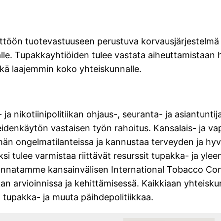
töön tuotevastuuseen perustuva korvausjärjestelmä 
alle. Tupakkayhtiöiden tulee vastata aiheuttamistaan h
sekä laajemmin koko yhteiskunnalle.
nikotiinipolitiikan ohjaus-, seuranta- ja asiantuntij
teidenkäytön vastaisen työn rahoitus. Kansalais- ja 
n ongelmatilanteissa ja kannustaa terveyden ja hyv
si tulee varmistaa riittävät resurssit tupakka- ja yle
Kannatamme kansainvälisen International Tobacco Cont
n arvioinnissa ja kehittämisessä. Kaikkiaan yhteisk
ä tupakka- ja muuta päihdepolitiikkaa.