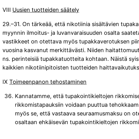
VIII
Uusien tuotteiden säätely
29.–31. On tärkeää, että nikotiinia sisältävien tup
myynnin ilmoitus- ja luvanvaraisuuden osalta saateta
vastikkeet on otettava myös tupakkaverotuksen piir
vuosina kasvanut merkittävästi. Niiden haitattomuutt
ns. perinteisiä tupakkatuotteita kohtaan. Näistä sy
kaikkien nikotiinipitoisten tuotteiden haittavaikutu
IX
Toimeenpanon tehostaminen
Kannatamme, että tupakointikieltojen rikkomisen
rikkomistapauksiin voidaan puuttua tehokkaa
myös se, että vastaava seuraamusmaksu on ot
osaltaan ehkäisevän tupakointikieltojen rikkomi