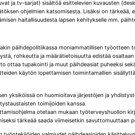
vat ja tv-sarjat) sisältöä esittelevien kuvausten (de
ätöksen ohjelmien katsomisesta. Lisäksi on tärkeää, 
ämisen haitallisuudesta lapsen kehitykselle mm. päih
akin päihdepolitiikassa moniammatillisen työotteen t
ämystä, rohkeutta ja määrätietoisuutta edistää osaltaan 
taito ottaa tupakointi ja muut päihdeasiat puheeksi se
teiden käytön lopettamisen toimintamallien sisällyttä
sen yksiköissä on huomioitava järjestöjen ja yhdistys
tystaustaisten toimijoiden kanssa.
ettamisohjelma otetaan mukaan työterveyshuollon kir
miseksi tärkeää saada viimeisetkin savuttomuuttaan
en työntekijöiden valmiudet päihdeasioiden käsittely