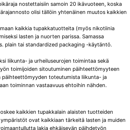
oikäraja nostettaisiin samoin 20 ikävuoteen, koska
ikärajannosto olisi tällöin yhtenäinen muutos kaikkien
maan kaikkia tupakkatuotteita (myös nikotiinia
iseksi lasten ja nuorten parissa. Samassa
. plain tai standardized packaging -käytäntö.
 liikunta- ja urheiluseurojen toimintaa sekä
sotyön toimijoiden sitoutuminen päihteettömyyteen
a päihteettömyyden toteutumista liikunta- ja
amaan toiminnan vastaavuus ehtoihin nähden.
oskee kaikkien tupakkalain alaisten tuotteiden
ympäristöt ovat kaikkiaan tärkeitä lasten ja muiden
oimaantullutta lakia ehkäisevän päihdetyön