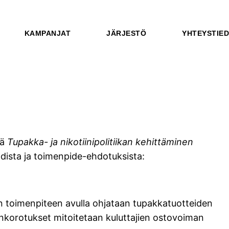
KAMPANJAT
JÄRJESTÖ
YHTEYSTIE
öä
Tupakka- ja nikotiinipolitiikan kehittäminen
hdista ja toimenpide-ehdotuksista:
kin toimenpiteen avulla ohjataan tupakkatuotteiden
onkorotukset mitoitetaan kuluttajien ostovoiman