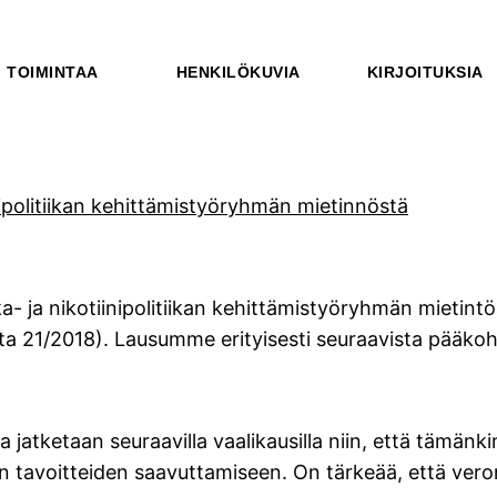
TOIMINTAA
HENKILÖKUVIA
KIRJOITUKSIA
nipolitiikan kehittämistyöryhmän mietinnöstä
a- ja nikotiinipolitiikan kehittämistyöryhmän mietint
ioita 21/2018). Lausumme erityisesti seuraavista pääko
jatketaan seuraavilla vaalikausilla niin, että tämän
ten tavoitteiden saavuttamiseen. On tärkeää, että ver