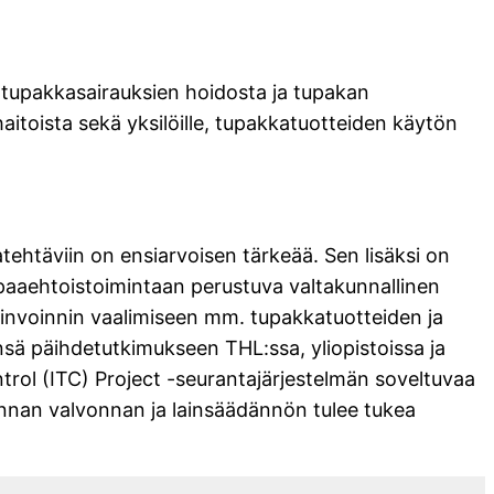
tupakkasairauksien hoidosta ja tupakan
aitoista sekä yksilöille, tupakkatuotteiden käytön
atehtäviin on ensiarvoisen tärkeää. Sen lisäksi on
vapaaehtoistoimintaan perustuva valtakunnallinen
invoinnin vaalimiseen mm. tupakkatuotteiden ja
ensä päihdetutkimukseen THL:ssa, yliopistoissa ja
rol (ITC) Project -seurantajärjestelmän soveltuvaa
unnan valvonnan ja lainsäädännön tulee tukea