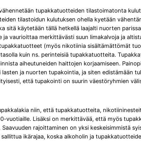
la vähennetään tupakkatuotteiden tilastoimatonta kulu
tteiden tilastoidun kulutuksen ohella kyetään vähent
 sitä käytetään tällä hetkellä laajalti nuorten paris
ja vaurioittaa merkittävästi suun limakalvoja ja altista
 tupakkatuotteet (myös nikotiinia sisältämättömät tu
lla tasolla kuin ns. perinteisiä tupakkatuotteita. Tupa
nista aiheutuneiden haittojen korjaamiseen. Painopiste
sten ja nuorten tupakointia, ja siten edistämään tu
isesti, että tupakointi on suurin väestöryhmien väli
kkalakia niin, että tupakkatuotteita, nikotiininesteitä
 20-vuotiaille. Lisäksi on merkittävää, että myös tupa
. Saavuuden rajoittaminen on yksi keskeisimmistä sy
sallittua ikärajaa, koska alkoholin ja tupakkatuottei