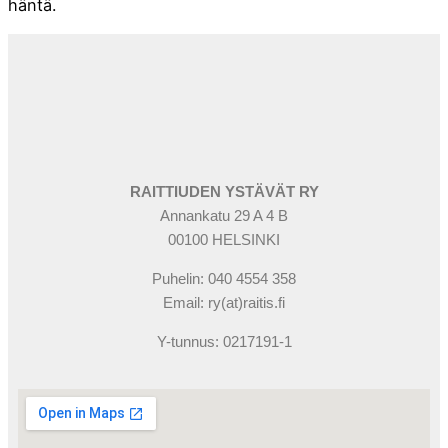
häntä.
RAITTIUDEN YSTÄVÄT RY
Annankatu 29 A 4 B
00100 HELSINKI
Puhelin: 040 4554 358
Email: ry(at)raitis.fi
Y-tunnus: 0217191-1