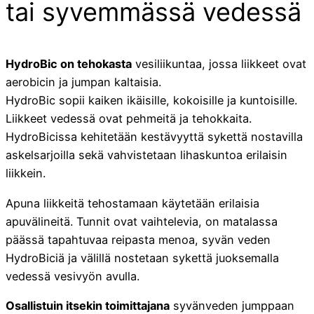
tai syvemmässä vedessä
HydroBic on tehokasta
vesiliikuntaa, jossa liikkeet ovat
aerobicin ja jumpan kaltaisia.
HydroBic sopii kaiken ikäisille, kokoisille ja kuntoisille.
Liikkeet vedessä ovat pehmeitä ja tehokkaita.
HydroBicissa kehitetään kestävyyttä sykettä nostavilla
askelsarjoilla sekä vahvistetaan lihaskuntoa erilaisin
liikkein.
Apuna liikkeitä tehostamaan käytetään erilaisia
apuvälineitä. Tunnit ovat vaihtelevia, on matalassa
päässä tapahtuvaa reipasta menoa, syvän veden
HydroBiciä ja välillä nostetaan sykettä juoksemalla
vedessä vesivyön avulla.
Osallistuin itsekin toimittajana
syvänveden jumppaan