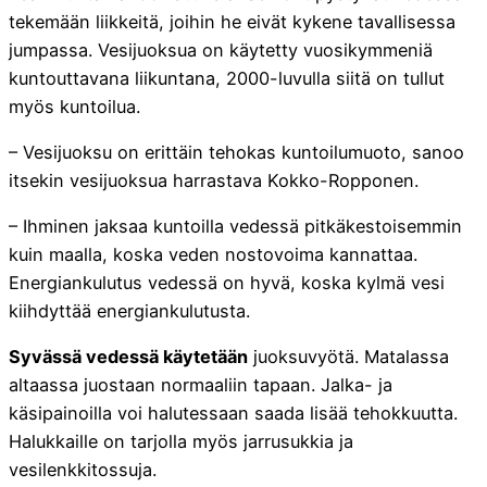
tekemään liikkeitä, joihin he eivät kykene tavallisessa
jumpassa. Vesijuoksua on käytetty vuosikymmeniä
kuntouttavana liikuntana, 2000-luvulla siitä on tullut
myös kuntoilua.
– Vesijuoksu on erittäin tehokas kuntoilumuoto, sanoo
itsekin vesijuoksua harrastava Kokko-Ropponen.
– Ihminen jaksaa kuntoilla vedessä pitkäkestoisemmin
kuin maalla, koska veden nostovoima kannattaa.
Energiankulutus vedessä on hyvä, koska kylmä vesi
kiihdyttää energiankulutusta.
Syvässä vedessä käytetään
juoksuvyötä. Matalassa
altaassa juostaan normaaliin tapaan. Jalka- ja
käsipainoilla voi halutessaan saada lisää tehokkuutta.
Halukkaille on tarjolla myös jarrusukkia ja
vesilenkkitossuja.