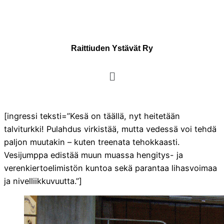
Raittiuden Ystävät Ry
[ingressi teksti=”Kesä on täällä, nyt heitetään
talviturkki! Pulahdus virkistää, mutta vedessä voi tehdä
paljon muutakin – kuten treenata tehokkaasti.
Vesijumppa edistää muun muassa hengitys- ja
verenkiertoelimistön kuntoa sekä parantaa lihasvoimaa
ja nivelliikkuvuutta.”]