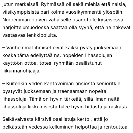
jutun merkeissä. Ryhmässä oli sekä miehiä että naisia,
viisikymppisistä pari kolme vuosikymmentä ylöspäin.
Nuoremman polven vähäiselle osanotolle kyseisessä
harjoittelumuodossa saattaa olla syynä, että he hakevat
vastaavaa lenkkipolulta.
– Vanhemmat ihmiset eivät kaikki pysty juoksemaan,
koska tämä edellyttää ns. nopeiden lihassolujen
käyttöön ottoa, totesi ryhmään osallistunut
liikunnanohjaaja.
– Kuitenkin veden kantovoiman ansiosta senioritkin
pystyvät juoksemaan ja treenaamaan nopeita
lihassoluja. Tämä on hyvin tärkeää, sillä ilman näitä
lihassoluja liikkumisesta tulee hyvin hidasta ja raskasta.
Selkävaivasta kärsivä osallistuja kertoi, että jo
pelkästään vedessä kelluminen helpottaa ja rentouttaa