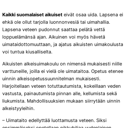
Kaikki suomalaiset aikuiset
eivät osaa uida. Lapsena ei
ehkä ole ollut tarjolla luonnonvesiä tai uimahallia.
Lapsena veteen pudonnut saattaa pelätä vettä
loppuelämänsä ajan. Aikuinen voi myös hävetä
uimataidottomuuttaan, ja ajatus aikuisten uimakoulusta
voi tuntua kiusalliselta.
Aikuisten alkeisuimakoulu on nimensä mukaisesti niille
varttuneille, joilla ei vielä ole uimataitoa. Opetus etenee
uinnin alkeisopetussuunnitelman mukaisesti.
Harjoitellaan veteen totuttautumista, kokeillaan veden
vastusta, painautumista pinnan alle, kellumista sekä
liukumista. Mahdollisuuksien mukaan siirrytään uinnin
alkeistyyleihin.
– Uimataito edellyttää luottamusta veteen. Siksi
ensimmäiseksi opetellaan pikkuhiljaa uudenlainen