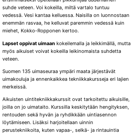
suhde veteen. Voi kokeilla, miltä vartalo tuntuu
vedessä. Vesi kantaa kelluessa. Naisilla on luonnostaan
enemmän rasvaa, he kelluvat paremmin vedessä kuin
miehet, Kokko-Ropponen kertoo.
Lapset oppivat uimaan
kokeilemalla ja leikkimällä, mutta
myös aikuiset voivat kokeilla leikinomaista suhdetta
veteen.
Suomen 135 uimaseuraa ympäri maata järjestävät
uimakouluja ja ennenkaikkea tekniikkakursseja eri lajien
merkeissä.
Aikuisten uintitekniikkakurssit ovat tarkoitettu aikuisille,
joilla on jo uimataito. Kurssilla keskitytään hengityksen,
rentouden sekä hyvän ja ryhdikkään uintiasennon
löytämiseen. Lisäksi harjoitellaan uinnin
perustekniikoita, kuten vapaa-, selkä- ja rintauintia