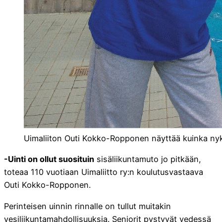
Uimaliiton Outi Kokko-Ropponen näyttää kuinka nyky
-Uinti on ollut suosituin
sisäliikuntamuto jo pitkään,
toteaa 110 vuotiaan Uimaliitto ry:n koulutusvastaava
Outi Kokko-Ropponen.
Perinteisen uinnin rinnalle on tullut muitakin
vesiliikuntamahdollisuuksia. Seniorit pystyvät vedessä