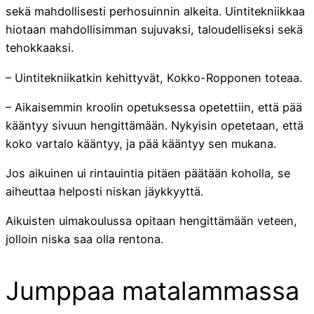
sekä mahdollisesti perhosuinnin alkeita. Uintitekniikkaa
hiotaan mahdollisimman sujuvaksi, taloudelliseksi sekä
tehokkaaksi.
– Uintitekniikatkin kehittyvät, Kokko-Ropponen toteaa.
– Aikaisemmin kroolin opetuksessa opetettiin, että pää
kääntyy sivuun hengittämään. Nykyisin opetetaan, että
koko vartalo kääntyy, ja pää kääntyy sen mukana.
Jos aikuinen ui rintauintia pitäen päätään koholla, se
aiheuttaa helposti niskan jäykkyyttä.
Aikuisten uimakoulussa opitaan hengittämään veteen,
jolloin niska saa olla rentona.
Jumppaa matalammassa