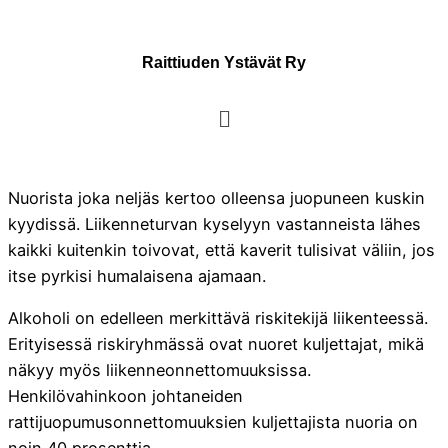
Raittiuden Ystävät Ry
Nuorista joka neljäs kertoo olleensa juopuneen kuskin
kyydissä. Liikenneturvan kyselyyn vastanneista lähes
kaikki kuitenkin toivovat, että kaverit tulisivat väliin, jos
itse pyrkisi humalaisena ajamaan.
Alkoholi on edelleen merkittävä riskitekijä liikenteessä.
Erityisessä riskiryhmässä ovat nuoret kuljettajat, mikä
näkyy myös liikenneonnettomuuksissa.
Henkilövahinkoon johtaneiden
rattijuopumusonnettomuuksien kuljettajista nuoria on
noin 40 prosenttia.