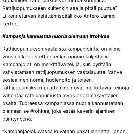
kipuaminen ratin taakse voi tuntua korkealta.
Rattijuopumukseen kuitenkin saa ja pitää puuttua”,
Liikenneturvan kehittämispäällikkö Antero Lammi
kertoo.
Kampanja kannustaa nuoria olemaan #rohkee
Rattijuopumuksen vastaista kampanjointia on viime
vuosina kohdistettu etenkin nuoriin kuljettajiin.
Kampanjointi on merkittävä tekijä, kun pyritään
vahvistamaan rattijuopumuksen vastaisuutta. Vahva
sosiaalinen normi, huolenpito ja toisen
rattijuopumuksen puuttuminen ovat merkittäviä keinoja
vähentää rattijuopumusta myös ongelmakäyttäjien
osalta. Tuoreessa kampanjassa nuoria kannustetaan
olemaan se #rohkee, joka estää kaverin ajamisen
päihtyneenä.
”Kampanjaelokuvassa kuvataan uhkatilannetta, johon