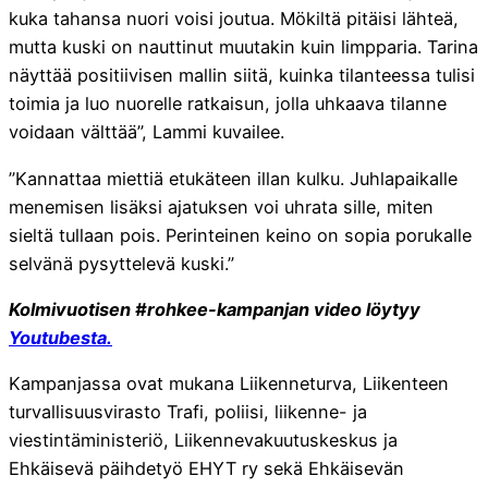
kuka tahansa nuori voisi joutua. Mökiltä pitäisi lähteä,
mutta kuski on nauttinut muutakin kuin limpparia. Tarina
näyttää positiivisen mallin siitä, kuinka tilanteessa tulisi
toimia ja luo nuorelle ratkaisun, jolla uhkaava tilanne
voidaan välttää”, Lammi kuvailee.
”Kannattaa miettiä etukäteen illan kulku. Juhlapaikalle
menemisen lisäksi ajatuksen voi uhrata sille, miten
sieltä tullaan pois. Perinteinen keino on sopia porukalle
selvänä pysyttelevä kuski.”
Kolmivuotisen #rohkee-kampanjan video löytyy
Youtubesta.
Kampanjassa ovat mukana Liikenneturva, Liikenteen
turvallisuusvirasto Trafi, poliisi, liikenne- ja
viestintäministeriö, Liikennevakuutuskeskus ja
Ehkäisevä päihdetyö EHYT ry sekä Ehkäisevän