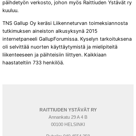
päihdetyön verkosto, johon myös Raittiuden Ystävät ry
kuuluu.
TNS Gallup Oy keräsi Liikenneturvan toimeksiannosta
tutkimuksen aineiston alkusyksynä 2015
internetpaneeli GallupForumissa. Kyselyn tarkoituksena
oli selvittää nuorten käyttäytymistä ja mielipiteitä
liikenteeseen ja päihteisiin liittyen. Kaikkiaan
haastateltiin 733 henkilöä.
RAITTIUDEN YSTÄVÄT RY
Annankatu 29 A 4 B
00100 HELSINKI