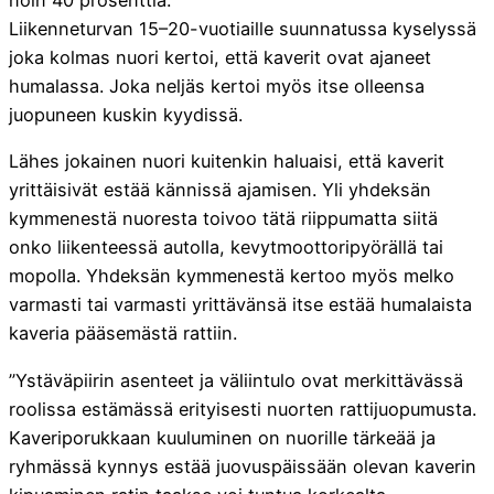
Liikenneturvan 15–20-vuotiaille suunnatussa kyselyssä
joka kolmas nuori kertoi, että kaverit ovat ajaneet
humalassa. Joka neljäs kertoi myös itse olleensa
juopuneen kuskin kyydissä.
Lähes jokainen nuori kuitenkin haluaisi, että kaverit
yrittäisivät estää kännissä ajamisen. Yli yhdeksän
kymmenestä nuoresta toivoo tätä riippumatta siitä
onko liikenteessä autolla, kevytmoottoripyörällä tai
mopolla. Yhdeksän kymmenestä kertoo myös melko
varmasti tai varmasti yrittävänsä itse estää humalaista
kaveria pääsemästä rattiin.
”Ystäväpiirin asenteet ja väliintulo ovat merkittävässä
roolissa estämässä erityisesti nuorten rattijuopumusta.
Kaveriporukkaan kuuluminen on nuorille tärkeää ja
ryhmässä kynnys estää juovuspäissään olevan kaverin