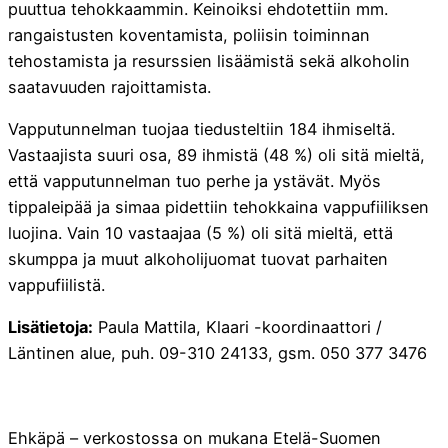
puuttua tehokkaammin. Keinoiksi ehdotettiin mm.
rangaistusten koventamista, poliisin toiminnan
tehostamista ja resurssien lisäämistä sekä alkoholin
saatavuuden rajoittamista.
Vapputunnelman tuojaa tiedusteltiin 184 ihmiseltä.
Vastaajista suuri osa, 89 ihmistä (48 %) oli sitä mieltä,
että vapputunnelman tuo perhe ja ystävät. Myös
tippaleipää ja simaa pidettiin tehokkaina vappufiiliksen
luojina. Vain 10 vastaajaa (5 %) oli sitä mieltä, että
skumppa ja muut alkoholijuomat tuovat parhaiten
vappufiilistä.
Lisätietoja:
Paula Mattila, Klaari -koordinaattori /
Läntinen alue, puh. 09-310 24133, gsm. 050 377 3476
Ehkäpä – verkostossa on mukana Etelä-Suomen