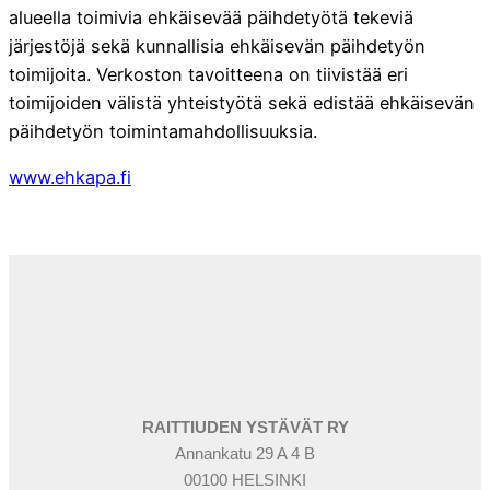
alueella toimivia ehkäisevää päihdetyötä tekeviä
järjestöjä sekä kunnallisia ehkäisevän päihdetyön
toimijoita. Verkoston tavoitteena on tiivistää eri
toimijoiden välistä yhteistyötä sekä edistää ehkäisevän
päihdetyön toimintamahdollisuuksia.
www.ehkapa.fi
RAITTIUDEN YSTÄVÄT RY
Annankatu 29 A 4 B
00100 HELSINKI