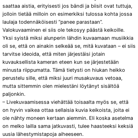
saattaa aistia, erityisesti jos bändi ja biisit ovat tuttuja,
jolloin tietää milloin on esimerkiksi tulossa kohta jossa
laulaja todennäköisesti ”panee parastaan”.
Valokuvaaminen ei siis ole tekosyy päästä keikoille.
Yksi syistä miksi alunperin lähdin kuvaamaan musiikkia
oli se, että on ainakin selkeää se, mitä kuvataan – ei siis
tarvitse ideoida, että miten järjestäisi jotain
kuvauksellista kameran eteen kun se järjestetään
minusta riippumatta. Tämä tietysti on hiukan heikko
perustelu sille, että miksi juuri musakuvaus vetoaa,
mutta sittemmin olen mielestäni löytänyt sisältöä
paljonkin.
– Livekuvaamisessa viehättää toisaalta myös se, että
on hyvin vaikea ottaa sellaisia kuvia keikoista, joita ei
ole nähty moneen kertaan aiemmin. Eli koska asetelma
on melko lailla sama jatkuvasti, tulee haasteeksi keksiä
uusia lähestymistapoja aiheeseen.