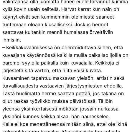
Valintaansa olla juomatta hänen ei ole tarvinnut kumma
kyllä kovin usein selitellä. Harvat kerrat kun näin on
käynyt eivät sen kummemmin ole miestä saaneet
tuntemaan oloaan kiusalliseksi. Joskus hermot
saattavat kuitenkin mennä humalassa örveltäviin
ihmisiin.
– Keikkakuvaamisessa on orientoiduttava siihen, että
kuvaajana käytännössä kaikilla muilla paikallaolijoilla on
parempi syy olla paikalla kuin kuvaajalla. Keikkoja ei
järjestetä sitä varten, että niitä voisi kuvata.
Kuvaaminen tapahtuu maksavan yleisön, artistin sekä
turvallisuudesta vastaavien järjestysmiesten ehdoilla.
Tästä huolimatta hermo saattaa pettää, jos takana on
ollut raskas työviikko muissa päivätöissä. Tällöin
yleensä yksinkertaisesti mökötän jossain nurkassa
yksinäni kunnes keikka alkaa, hän naureskelee.
Kalle ei koe menettäneensä mitään siinä, ettei ole ikinä
kokenut kunnon humalaa. Minkäänlaista houkutusta