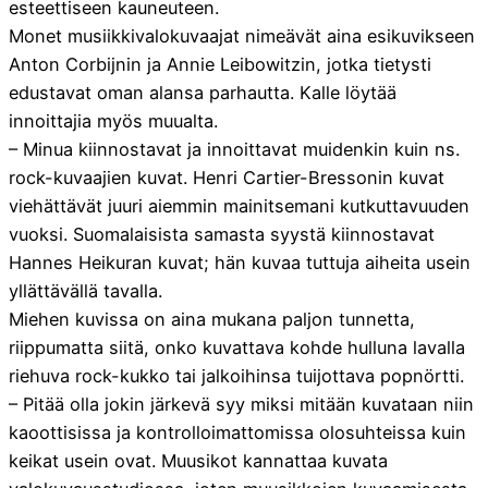
esteettiseen kauneuteen.
Monet musiikkivalokuvaajat nimeävät aina esikuvikseen
Anton Corbijnin ja Annie Leibowitzin, jotka tietysti
edustavat oman alansa parhautta. Kalle löytää
innoittajia myös muualta.
– Minua kiinnostavat ja innoittavat muidenkin kuin ns.
rock-kuvaajien kuvat. Henri Cartier-Bressonin kuvat
viehättävät juuri aiemmin mainitsemani kutkuttavuuden
vuoksi. Suomalaisista samasta syystä kiinnostavat
Hannes Heikuran kuvat; hän kuvaa tuttuja aiheita usein
yllättävällä tavalla.
Miehen kuvissa on aina mukana paljon tunnetta,
riippumatta siitä, onko kuvattava kohde hulluna lavalla
riehuva rock-kukko tai jalkoihinsa tuijottava popnörtti.
– Pitää olla jokin järkevä syy miksi mitään kuvataan niin
kaoottisissa ja kontrolloimattomissa olosuhteissa kuin
keikat usein ovat. Muusikot kannattaa kuvata