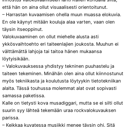
että hän on aina ollut visuaalisesti orientoitunut.
– Harrastan kuvaamisen ohella muun muassa elokuvia.
En ole käynyt mitään kouluja alaa varten, vaan olen
täysin itseoppinut.
Valokuvaaminen on ollut miehelle alusta asti
ykkösvaihtoehto eri taiteenlajien joukosta. Muuhun ei
välttämättä lahjoja tai taitoa hänen mukaansa
löytyisikään.
– Valokuvauksessa yhdistyy tekninen puuhastelu ja
taiteen tekeminen. Minähän olen aina ollut kiinnostunut
myös tekniikasta ja koulutusta löytyykin tietotekniikan
alalta. Tässä touhussa molemmat alat ovat sopivasti
samassa paketissa.
Kalle on tietysti kova musadiggari, mutta se ei silti ollut
suurin syy lähteä tekemään uraa rockvalokuvauksen
parissa.
– Keikkaa kuvatessa musiikki menee täysin ohi. Sitä