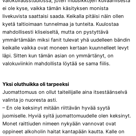
valokuvausstudiossa, joten muusikkojen kuvaamisesta
ei ole kyse, vaikka tämän käsityksen monista
livekuvista saattaisi saada. Keikalla pitäisi näin ollen
kyetä taltioimaan tunnelmaa ja tunteita. Kuulostaa
mahdollisesti kliseiseltä, mutta on pystyttävä
ymmärtämään miksi fanit tulevat yhä uudelleen bändin
keikalle vaikka ovat moneen kertaan kuunnelleet levyt
läpi. Sitten kun tämän asian on ymmärtänyt, on
valokuviinkin mahdollista löytää se sama fiilis.
Yksi oluthuikka oli tarpeeksi
Juomattomuus on ollut taiteilijalle aina itsestäänselvä
valinta jo nuoresta asti.
– En ole keksinyt mitään riittävän hyvää syytä
juomiselle. Hyviä syitä juomattomuudelle olen keksinyt.
Monet raittiuden nimeen nykyään vannovat ovat
oppineet alkoholin haitat kantapään kautta. Kalle on