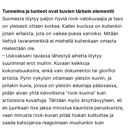
Tunnelma ja tunteet ovat kuvien tärkein elementti
Suomesta löytyy paljon hyviä rock-valokuvaajia ja taso
on yleisesti ottaen korkea. Kallen kuvissa on kuitenkin
jotain erilaista, jota on vaikea pukea sanoiksi. Mitään
tiettyä tavaramerkkiä ei miehellä kuitenkaan omasta
mielestään ole.
– Uskoakseni tavassa lähestyä aihetta löytyy
suurimmat erot muihin. Kuvaan keikkoja
kokonaisuuksina, enkä vain dokumentoi tai glorifioi
artistia. Pyrin nykyisin ottamaan yleisön kuviin, ja
joitakin kuvia, joissa on yleisön edustaja pääosassa,
pidän aivan yhtä kelvollisina ”rock-kuvina” kuin
artisteista kuvattuja. Tähtään myös ärsyttävyyteen, eli
en juurikaan itse jaksa innostua kauniista peruskuvista,
vaan minusta rock-kuvan pitää hiukan kutkuttaa ja
saada katsojansa reagoimaan muuhunkin kuin