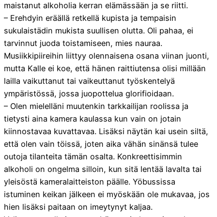
maistanut alkoholia kerran elämässään ja se riitti.
– Erehdyin eräällä retkellä kupista ja tempaisin
sukulaistädin mukista suullisen olutta. Oli pahaa, ei
tarvinnut juoda toistamiseen, mies nauraa.
Musiikkipiireihin liittyy olennaisena osana viinan juonti,
mutta Kalle ei koe, että hänen raittiutensa olisi millään
lailla vaikuttanut tai vaikeuttanut työskentelyä
ympäristössä, jossa juopottelua glorifioidaan.
– Olen mielelläni muutenkin tarkkailijan roolissa ja
tietysti aina kamera kaulassa kun vain on jotain
kiinnostavaa kuvattavaa. Lisäksi näytän kai usein siltä,
että olen vain töissä, joten aika vähän sinänsä tulee
outoja tilanteita tämän osalta. Konkreettisimmin
alkoholi on ongelma silloin, kun sitä lentää lavalta tai
yleisöstä kameralaitteiston päälle. Yöbussissa
istuminen keikan jälkeen ei myöskään ole mukavaa, jos
hien lisäksi paitaan on imeytynyt kaljaa.